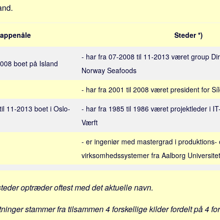
and.
appenåle
Steder *)
- har fra 07-2008 til 11-2013 været group Di
 2008 boet på Island
Norway Seafoods
- har fra 2001 til 2008 været president for Sí
til 11-2013 boet i Oslo-
- har fra 1985 til 1986 været projektleder i I
Værft
- er ingeniør med mastergrad i produktions-
virksomhedssystemer fra Aalborg Universite
steder optræder oftest med det aktuelle navn.
tninger stammer fra tilsammen 4 forskellige kilder fordelt på 4 fo