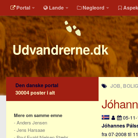
Portal
Lande
Nøgleord
Aspek
Udvandrerne.dk
Den danske portal
JOB, BOLI
30004 poster i alt
Jóhann
Mere om samme emne
05-11
-
Anders Jensen
Jóhannes Páls
-
Jens Harsaae
fra 07-2008 til 
-
Poul Evald Nielsen Stæhr