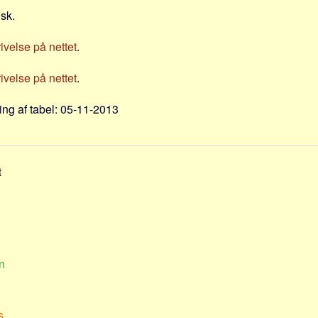
nsk.
velse på nettet
.
velse på nettet
.
ng af tabel: 05-11-2013
t
n
s