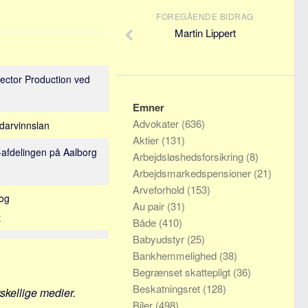
FOREGÅENDE BIDRAG
Martin Lippert
rector Production ved
Emner
Advokater
(636)
ldarvinnslan
Aktier
(131)
T-afdelingen på Aalborg
Arbejdsløshedsforsikring
(8)
Arbejdsmarkedspensioner
(21)
Arveforhold
(153)
 og
Au pair
(31)
t
Både
(410)
Babyudstyr
(25)
Bankhemmelighed
(38)
Begrænset skattepligt
(36)
Beskatningsret
(128)
rskellige medier.
Biler
(498)