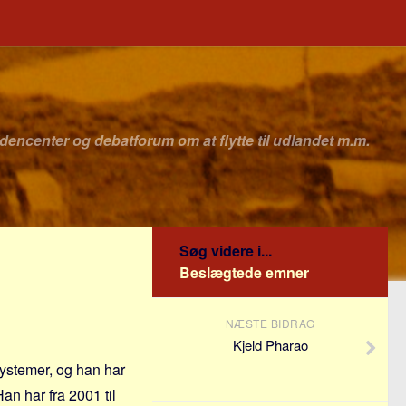
idencenter og debatforum om at flytte til udlandet m.m.
Søg videre i...
Beslægtede emner
NÆSTE BIDRAG
Kjeld Pharao
ystemer, og han har
n har fra 2001 til