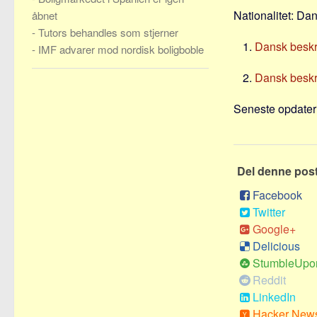
Nationalitet: Da
åbnet
-
Tutors behandles som stjerner
Dansk beskri
-
IMF advarer mod nordisk boligboble
Dansk beskri
Seneste opdateri
Del denne pos
Facebook
Twitter
Google+
Delicious
StumbleUpo
Reddit
LinkedIn
Hacker New