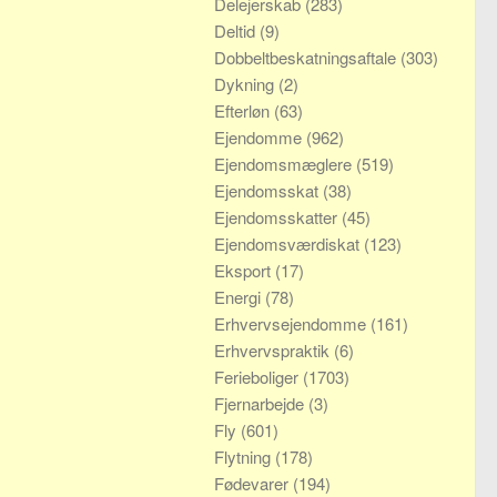
Delejerskab
(283)
Deltid
(9)
Dobbeltbeskatningsaftale
(303)
Dykning
(2)
Efterløn
(63)
Ejendomme
(962)
Ejendomsmæglere
(519)
Ejendomsskat
(38)
Ejendomsskatter
(45)
Ejendomsværdiskat
(123)
Eksport
(17)
Energi
(78)
Erhvervsejendomme
(161)
Erhvervspraktik
(6)
Ferieboliger
(1703)
Fjernarbejde
(3)
Fly
(601)
Flytning
(178)
Fødevarer
(194)