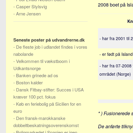
2008 boet på Isl
-
Casper Stylsvig
-
Arne Jensen
Kn
- har fra 2001 til
Seneste poster på udvandrerne.dk
-
De fleste job i udlandet findes i vores
nabolande
- er født på Island
-
Velkommen til vækstboom i
- har fra 07-2008 
Udkantsnorge
området (Norge)
-
Banken grinede ad os
-
Boston kalder
-
Dansk Fitbay-stifter: Succes i USA
kræver 100 pct. fokus
-
Køb en feriebolig på Sicilien for en
euro
* ) Fusionerede 
-
Den fransk-marokkanske
dobbeltbeskatningsoverenskomst
De anførte tilkny
-
Boligmarkedet i Spanien er igen