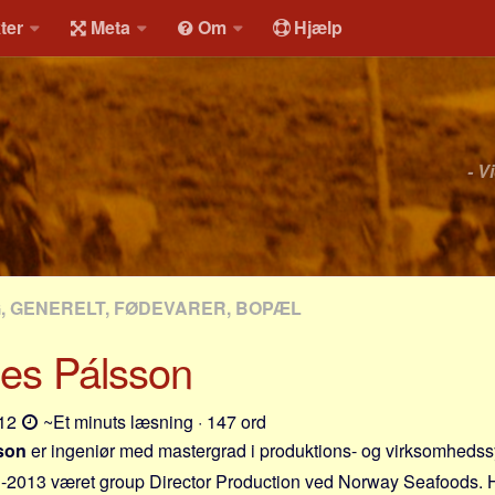
ter
Meta
Om
Hjælp
- V
G, GENERELT, FØDEVARER, BOPÆL
es Pálsson
-12
~Et minuts læsning · 147 ord
son
er ingeniør med mastergrad i produktions- og virksomhedss
11-2013 været group Director Production ved Norway Seafoods. Ha