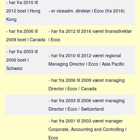
- har fra 2010 til
Sverige
2012 boet i Hong
- er viceadm. direktør i Ecco (fra 2016)
Norge
Kong
Thailand
- har fra 2006 til
- har fra 2012 til 2016 været finansdirektør
Italien
2009 boet i Canada
i Ecco
Grækenland
- har fra 2003 til
USA
- har fra 2010 til 2012 været regional
2006 boet i
Alle
Managing Director i Ecco / Asia Pacific
Schweiz
Nøgleord
- har fra 2006 til 2009 været managing
Bolig
Director i Ecco / Canada
Job
- har fra 2003 til 2006 været managing
Virksomhed
Director i Ecco / Switzerland
Investering
- har fra 2001 til 2003 været manager
Pension og opsparing
Corporate, Accounting and Controlling i
Forbrug
Ecco