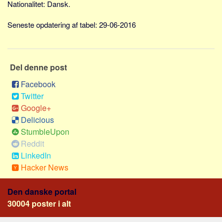
Nationalitet: Dansk.
Skribenter
Personer
Seneste opdatering af tabel: 29-06-2016
Steder
Kilder
Del denne post
Om
Facebook
Webstedet
Twitter
Forhistorien
Google+
Redigering
Delicious
StumbleUpon
Tekstannoncer
Reddit
Bannere
LinkedIn
Hjælp
Hacker News
Den danske portal
30004 poster i alt