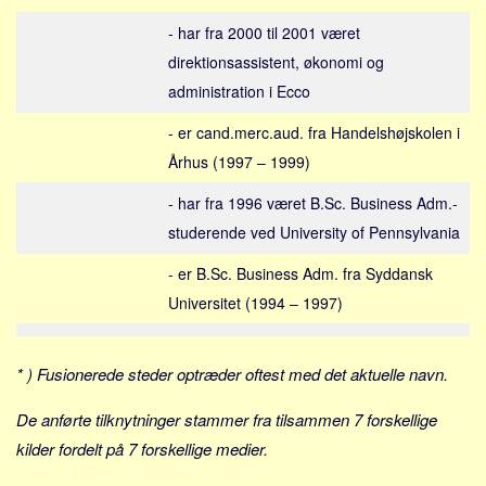
Social sikring og sundhed
- har fra 2000 til 2001 været
Transport
direktionsassistent, økonomi og
Alle
administration i Ecco
Aspekter
- er cand.merc.aud. fra Handelshøjskolen i
Køb og salg
Århus (1997 – 1999)
Økonomi
- har fra 1996 været B.Sc. Business Adm.-
Jura og regler
studerende ved University of Pennsylvania
Skatter og afgifter
- er B.Sc. Business Adm. fra Syddansk
Statistik
Universitet (1994 – 1997)
Praktisk
Alle
* ) Fusionerede steder optræder oftest med det aktuelle navn.
Meta
De anførte tilknytninger stammer fra tilsammen 7 forskellige
Dokumenttyper
kilder fordelt på 7 forskellige medier.
Emner