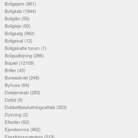
Boligejere
(961)
Boligkøb
(1844)
Boliglån
(55)
Boligleje
(50)
Boligsalg
(980)
Boligskat
(12)
Boligskatte forum
(1)
Boligudlejning
(286)
Bopæl
(12109)
Briller
(43)
Bureaukrati
(248)
Byhuse
(64)
Delejerskab
(283)
Deltid
(9)
Dobbeltbeskatningsaftale
(303)
Dykning
(2)
Efterløn
(63)
Ejendomme
(962)
Ejendomsmæglere
(519)