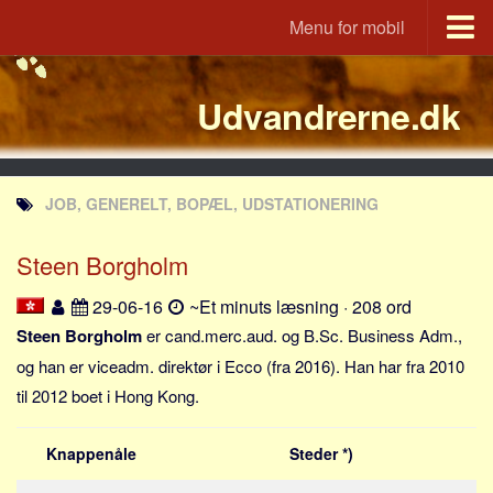
Menu for mobil
Portal
Udvandrerne.dk
Udvandrerne.dk
Utvandrerne.no
Utvandrarna.se
JOB, GENERELT, BOPÆL, UDSTATIONERING
Tyskland.dk
England.dk
Steen Borgholm
Rusland.dk
29-06-16
~Et minuts læsning · 208 ord
JLKM.dk
Steen Borgholm
er cand.merc.aud. og B.Sc. Business Adm.,
Lande
og han er viceadm. direktør i Ecco (fra 2016). Han har fra 2010
til 2012 boet i Hong Kong.
Tyrkiet
Spanien
Knappenåle
Steder *)
Frankrig