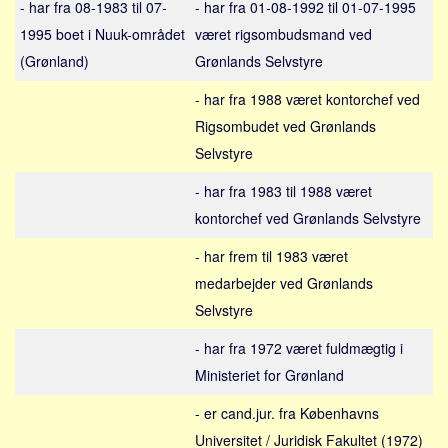
- har fra 08-1983 til 07-
- har fra 01-08-1992 til 01-07-1995
Sverige
1995 boet i Nuuk-området
været rigsombudsmand ved
Norge
(Grønland)
Grønlands Selvstyre
Thailand
- har fra 1988 været kontorchef ved
Italien
Rigsombudet ved Grønlands
Grækenland
Selvstyre
USA
- har fra 1983 til 1988 været
Alle
kontorchef ved Grønlands Selvstyre
Nøgleord
- har frem til 1983 været
Bolig
medarbejder ved Grønlands
Job
Selvstyre
Virksomhed
- har fra 1972 været fuldmægtig i
Investering
Ministeriet for Grønland
Pension og opsparing
- er cand.jur. fra Københavns
Forbrug
Universitet / Juridisk Fakultet (1972)