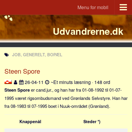
Menu for mobil
Portal
Udvandrerne.dk
Udvandrerne.dk
Utvandrerne.no
Utvandrarna.se
JOB, GENERELT, BOPÆL
Tyskland.dk
England.dk
Steen Spore
Rusland.dk
26-04-11
~Et minuts læsning · 148 ord
JLKM.dk
Steen Spore
er cand.jur., og han har fra 01-08-1992 til 01-07-
Lande
1995 været rigsombudsmand ved Grønlands Selvstyre. Han har
fra 08-1983 til 07-1995 boet i Nuuk-området (Grønland).
Tyrkiet
Spanien
Knappenål
Steder *)
Frankrig