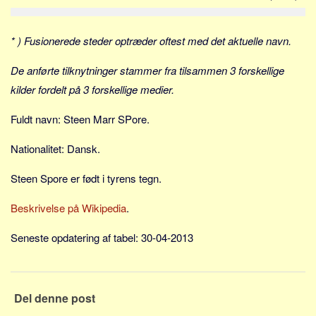
Social sikring og sundhed
Transport
* ) Fusionerede steder optræder oftest med det aktuelle navn.
Alle
De anførte tilknytninger stammer fra tilsammen 3 forskellige
Aspekter
kilder fordelt på 3 forskellige medier.
Køb og salg
Fuldt navn: Steen Marr SPore.
Økonomi
Jura og regler
Nationalitet: Dansk.
Skatter og afgifter
Steen Spore er født i tyrens tegn.
Statistik
Beskrivelse på Wikipedia
Praktisk
.
Alle
Seneste opdatering af tabel: 30-04-2013
Meta
Dokumenttyper
Del denne post
Emner