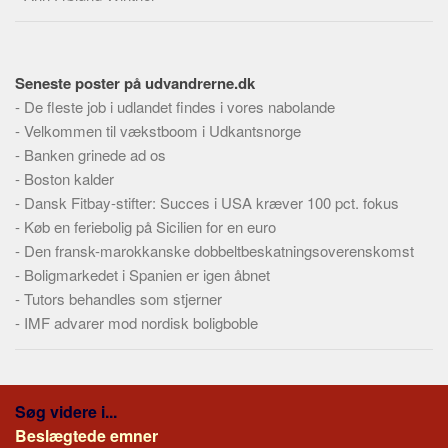
Seneste poster på udvandrerne.dk
-
De fleste job i udlandet findes i vores nabolande
-
Velkommen til vækstboom i Udkantsnorge
-
Banken grinede ad os
-
Boston kalder
-
Dansk Fitbay-stifter: Succes i USA kræver 100 pct. fokus
-
Køb en feriebolig på Sicilien for en euro
-
Den fransk-marokkanske dobbeltbeskatningsoverenskomst
-
Boligmarkedet i Spanien er igen åbnet
-
Tutors behandles som stjerner
-
IMF advarer mod nordisk boligboble
Søg videre i...
Beslægtede emner