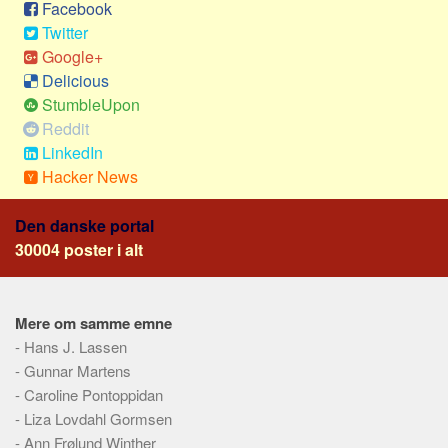
Facebook
Skribenter
Twitter
Personer
Google+
Steder
Delicious
StumbleUpon
Kilder
Reddit
Om
LinkedIn
Hacker News
Webstedet
Forhistorien
Den danske portal
Redigering
30004 poster i alt
Tekstannoncer
Bannere
Mere om samme emne
Hjælp
-
Hans J. Lassen
-
Gunnar Martens
-
Caroline Pontoppidan
-
Liza Lovdahl Gormsen
-
Ann Frølund Winther