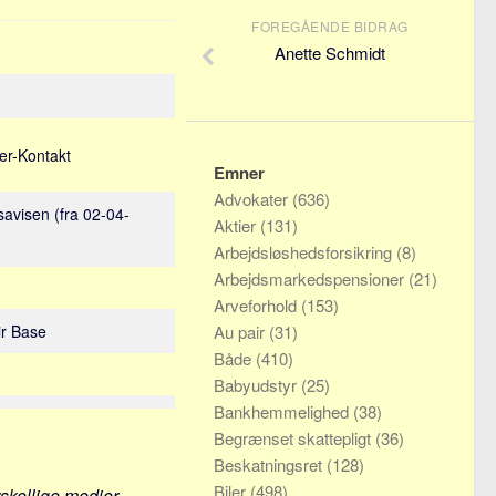
FOREGÅENDE BIDRAG
Anette Schmidt
er-Kontakt
Emner
Advokater
(636)
avisen (fra 02-04-
Aktier
(131)
Arbejdsløshedsforsikring
(8)
Arbejdsmarkedspensioner
(21)
Arveforhold
(153)
ir Base
Au pair
(31)
Både
(410)
Babyudstyr
(25)
Bankhemmelighed
(38)
Begrænset skattepligt
(36)
Beskatningsret
(128)
Biler
(498)
rskellige medier.