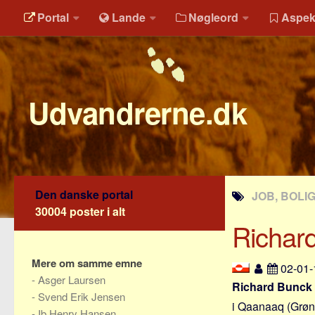
Portal
Lande
Nøgleord
Aspek
Udvandrerne.dk
Den danske portal
JOB, BOLI
30004 poster i alt
Richar
Mere om samme emne
02-01
-
Asger Laursen
Richard Bunck
-
Svend Erik Jensen
i Qaanaaq (Grøn
-
Ib Henry Hansen