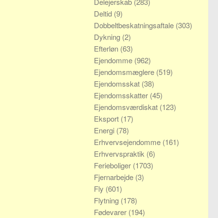
Delejerskab
(283)
Deltid
(9)
Dobbeltbeskatningsaftale
(303)
Dykning
(2)
Efterløn
(63)
Ejendomme
(962)
Ejendomsmæglere
(519)
Ejendomsskat
(38)
Ejendomsskatter
(45)
Ejendomsværdiskat
(123)
Eksport
(17)
Energi
(78)
Erhvervsejendomme
(161)
Erhvervspraktik
(6)
Ferieboliger
(1703)
Fjernarbejde
(3)
Fly
(601)
Flytning
(178)
Fødevarer
(194)