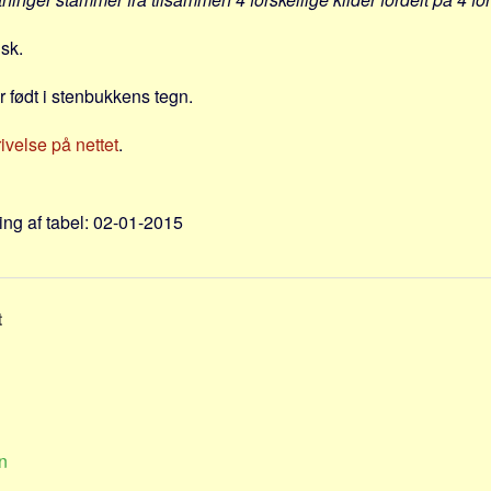
nsk.
 født i stenbukkens tegn.
velse på nettet
.
ng af tabel: 02-01-2015
t
n