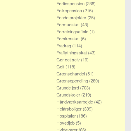
Førtidspension
(236)
Folkepension
(216)
Fonde projekter
(25)
Formueskat
(43)
Forretningsaftale
(1)
Forskerskat
(6)
Fradrag
(114)
Fraflytningsskat
(43)
Gør det selv
(19)
Golf
(118)
Grænsehandel
(51)
Grænsependling
(280)
Grunde jord
(703)
Grundskoler
(219)
Håndværksarbejde
(42)
Helårsboliger
(339)
Hospitaler
(186)
Hovedjob
(5)
Hvidevarer
(86)