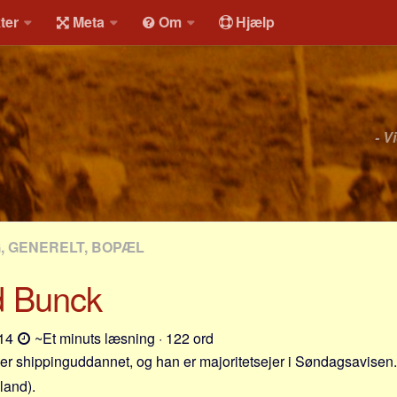
ter
Meta
Om
Hjælp
- V
G, GENERELT, BOPÆL
d Bunck
-14
~Et minuts læsning · 122 ord
er shippinguddannet, og han er majoritetsejer i Søndagsavisen.
land).