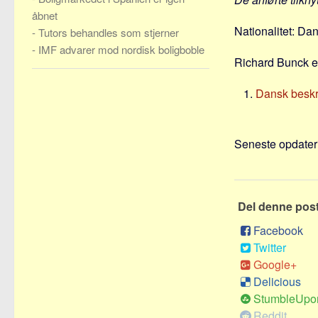
åbnet
Nationalitet: Da
-
Tutors behandles som stjerner
-
IMF advarer mod nordisk boligboble
Richard Bunck er
Dansk beskri
Seneste opdateri
Del denne pos
Facebook
Twitter
Google+
Delicious
StumbleUpo
Reddit