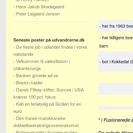
-
Hans Jakob Skadegaard
-
Peter Laigaard Jensen
- har fra 1963 bo
- har tidligere bo
Seneste poster på udvandrerne.dk
barn
-
De fleste job i udlandet findes i vores
nabolande
-
Velkommen til vækstboom i
- bor i Kokkedal 
Udkantsnorge
-
Banken grinede ad os
-
Boston kalder
-
Dansk Fitbay-stifter: Succes i USA
kræver 100 pct. fokus
-
Køb en feriebolig på Sicilien for en
euro
-
Den fransk-marokkanske
* ) Fusionerede 
dobbeltbeskatningsoverenskomst
-
Boligmarkedet i Spanien er igen
De anførte tilkny