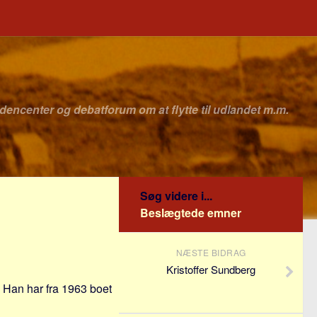
idencenter og debatforum om at flytte til udlandet m.m.
Søg videre i...
Beslægtede emner
NÆSTE BIDRAG
Kristoffer Sundberg
 Han har fra 1963 boet