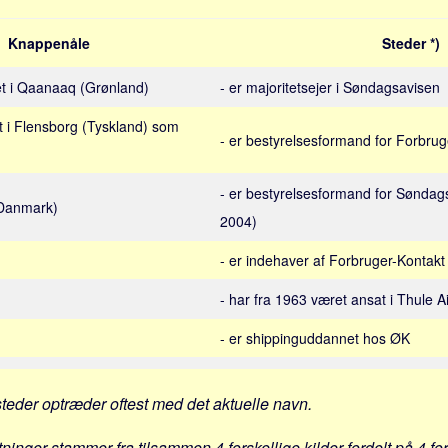
Knappenåle
Steder *)
et i Qaanaaq (Grønland)
- er majoritetsejer i Søndagsavisen
et i Flensborg (Tyskland) som
- er bestyrelsesformand for Forbrug
- er bestyrelsesformand for Søndags
(Danmark)
2004)
- er indehaver af Forbruger-Kontakt
- har fra 1963 været ansat i Thule A
- er shippinguddannet hos ØK
steder optræder oftest med det aktuelle navn.
tninger stammer fra tilsammen 4 forskellige kilder fordelt på 4 fo