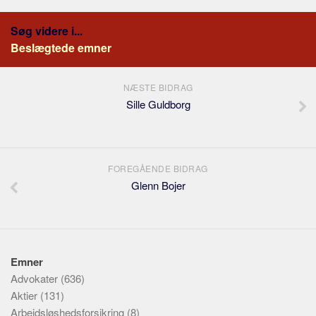
Søg videre i...
Beslægtede emner
NÆSTE BIDRAG
Sille Guldborg
FOREGÅENDE BIDRAG
Glenn Bojer
Emner
Advokater
(636)
Aktier
(131)
Arbejdsløshedsforsikring
(8)