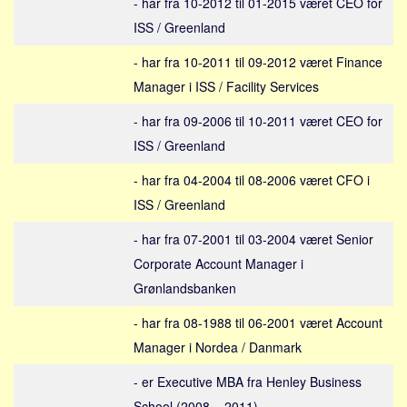
- har fra 10-2012 til 01-2015 været CEO for
Social sikring og sundhed
ISS / Greenland
Transport
Alle
- har fra 10-2011 til 09-2012 været Finance
Manager i ISS / Facility Services
Aspekter
- har fra 09-2006 til 10-2011 været CEO for
Køb og salg
ISS / Greenland
Økonomi
- har fra 04-2004 til 08-2006 været CFO i
Jura og regler
ISS / Greenland
Skatter og afgifter
Statistik
- har fra 07-2001 til 03-2004 været Senior
Corporate Account Manager i
Praktisk
Grønlandsbanken
Alle
- har fra 08-1988 til 06-2001 været Account
Meta
Manager i Nordea / Danmark
Dokumenttyper
- er Executive MBA fra Henley Business
Emner
School (2008 – 2011)