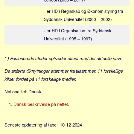
Skribenter
- er HD i Regnskab og Økonomistyring fra
Personer
Syddansk Universitet (2000 – 2002)
Steder
- er HD i Organisation fra Syddansk
Kilder
Universitet (1995 – 1997)
Om
Webstedet
* ) Fusionerede steder optræder oftest med det aktuelle navn.
Forhistorien
De anførte tilknytninger stammer fra tilsammen 11 forskellige
Redigering
kilder fordelt på 11 forskellige medier.
Tekstannoncer
Bannere
Nationalitet: Dansk.
Hjælp
Dansk beskrivelse på nettet
.
Seneste opdatering af tabel: 10-12-2024