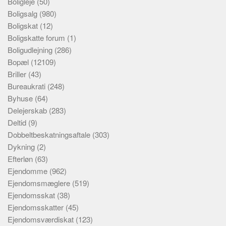
Boligleje
(50)
Boligsalg
(980)
Boligskat
(12)
Boligskatte forum
(1)
Boligudlejning
(286)
Bopæl
(12109)
Briller
(43)
Bureaukrati
(248)
Byhuse
(64)
Delejerskab
(283)
Deltid
(9)
Dobbeltbeskatningsaftale
(303)
Dykning
(2)
Efterløn
(63)
Ejendomme
(962)
Ejendomsmæglere
(519)
Ejendomsskat
(38)
Ejendomsskatter
(45)
Ejendomsværdiskat
(123)