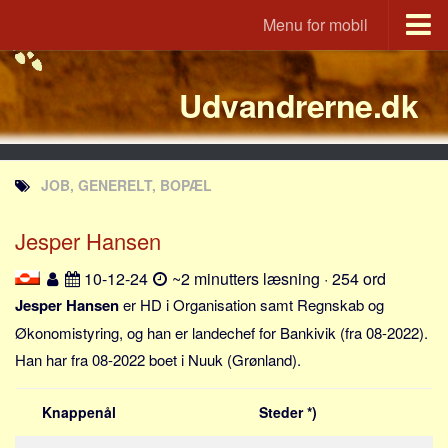
Menu for mobil
Portal
Udvandrerne.dk
Udvandrerne.dk
Utvandrerne.no
Utvandrarna.se
JOB, GENERELT, BOPÆL
Tyskland.dk
England.dk
Jesper Hansen
Rusland.dk
10-12-24
~2 minutters læsning · 254 ord
JLKM.dk
Jesper Hansen
er HD i Organisation samt Regnskab og
Lande
Økonomistyring, og han er landechef for Bankivik (fra 08-2022).
Han har fra 08-2022 boet i Nuuk (Grønland).
Tyrkiet
Spanien
Knappenål
Steder *)
Frankrig