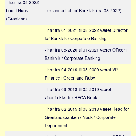
- har fra 08-2022
Sverige
boet i Nuuk
- er landechef for Bankivik (fra 08-2022)
Norge
(Grønland)
Thailand
- har fra 01-2021 til 08-2022 været Director
Italien
for Bankivik / Corporate Banking
Grækenland
USA
- har fra 05-2020 til 01-2021 været Officer i
Bankivik / Corporate Banking
Alle
Nøgleord
- har fra 04-2019 til 05-2020 været VP
Finance i Greenland Ruby
Bolig
- har fra 09-2018 til 02-2019 været
Job
vicedirektør for HECA Nuuk
Virksomhed
- har fra 02-2015 til 08-2018 været Head for
Investering
Grønlandsbanken / Nuuk / Corporate
Pension og opsparing
Department
Forbrug