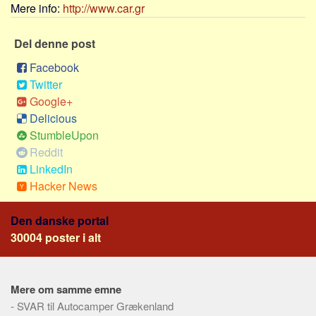
Social sikring og sundhed
Mere info:
http://www.car.gr
Transport
Del denne post
Alle
Facebook
Aspekter
Twitter
Køb og salg
Google+
Delicious
Økonomi
StumbleUpon
Jura og regler
Reddit
Skatter og afgifter
LinkedIn
Hacker News
Statistik
Praktisk
Den danske portal
Alle
30004 poster i alt
Meta
Dokumenttyper
Mere om samme emne
Emner
-
SVAR til Autocamper Grækenland