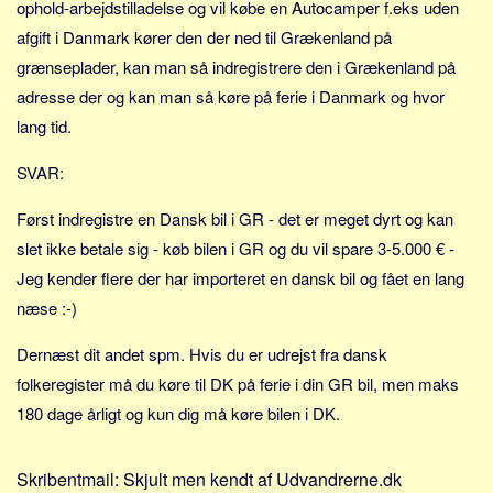
ophold-arbejdstilladelse og vil købe en Autocamper f.eks uden
Sverige
afgift i Danmark kører den der ned til Grækenland på
Norge
grænseplader, kan man så indregistrere den i Grækenland på
Thailand
adresse der og kan man så køre på ferie i Danmark og hvor
Italien
lang tid.
Grækenland
SVAR:
USA
Alle
Først indregistre en Dansk bil i GR - det er meget dyrt og kan
slet ikke betale sig - køb bilen i GR og du vil spare 3-5.000 € -
Nøgleord
Jeg kender flere der har importeret en dansk bil og fået en lang
Bolig
næse :-)
Job
Dernæst dit andet spm. Hvis du er udrejst fra dansk
Virksomhed
folkeregister må du køre til DK på ferie i din GR bil, men maks
Investering
180 dage årligt og kun dig må køre bilen i DK.
Pension og opsparing
Forbrug
Skribentmail:
Skjult men kendt af Udvandrerne.dk