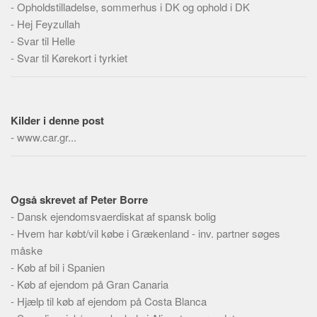
-
Opholdstilladelse, sommerhus i DK og ophold i DK
Skribenter
-
Hej Feyzullah
Personer
-
Svar til Helle
Steder
-
Svar til Kørekort i tyrkiet
Kilder
Om
Kilder i denne post
Webstedet
-
www.car.gr...
Forhistorien
Redigering
Tekstannoncer
Også skrevet af Peter Borre
Bannere
-
Dansk ejendomsvaerdiskat af spansk bolig
-
Hvem har købt/vil købe i Grækenland - inv. partner søges
Hjælp
måske
-
Køb af bil i Spanien
-
Køb af ejendom på Gran Canaria
-
Hjælp til køb af ejendom på Costa Blanca