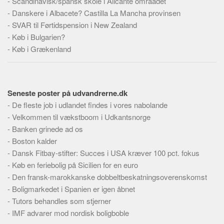
-
Scandinavisk/spansk skole i Alicante omraadet
-
Danskere i Albacete? Castilla La Mancha provinsen
-
SVAR til Førtidspension i New Zealand
-
Køb i Bulgarien?
-
Køb i Grækenland
Seneste poster på udvandrerne.dk
-
De fleste job i udlandet findes i vores nabolande
-
Velkommen til vækstboom i Udkantsnorge
-
Banken grinede ad os
-
Boston kalder
-
Dansk Fitbay-stifter: Succes i USA kræver 100 pct. fokus
-
Køb en feriebolig på Sicilien for en euro
-
Den fransk-marokkanske dobbeltbeskatningsoverenskomst
-
Boligmarkedet i Spanien er igen åbnet
-
Tutors behandles som stjerner
-
IMF advarer mod nordisk boligboble