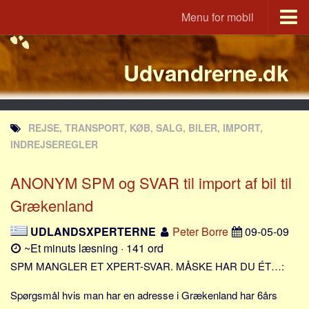
Menu for mobil
Portal
Udvandrerne.dk
Udvandrerne.dk
Utvandrerne.no
Utvandrarna.se
REJSE, TRANSPORT, KØB, SALG, BILER, IMPORT,
Tyskland.dk
INDREJSEREGLER
England.dk
ANONYM SPM og SVAR til import af bil til
Rusland.dk
Grækenland
JLKM.dk
Lande
UDLANDSXPERTERNE
Peter Borre
09-05-09
~Et minuts læsning · 141 ord
Tyrkiet
SPM MANGLER ET XPERT-SVAR. MÅSKE HAR DU ÉT…:
Spanien
Frankrig
Spørgsmål hvis man har en adresse i Grækenland har 6års