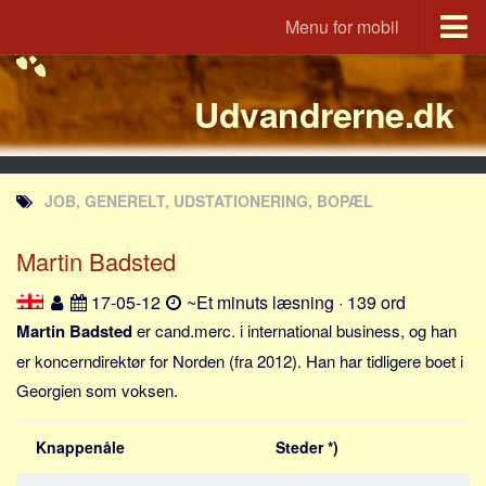
Menu for mobil
Portal
Udvandrerne.dk
Udvandrerne.dk
Utvandrerne.no
Utvandrarna.se
JOB, GENERELT, UDSTATIONERING, BOPÆL
Tyskland.dk
England.dk
Martin Badsted
Rusland.dk
17-05-12
~Et minuts læsning · 139 ord
JLKM.dk
Martin Badsted
er cand.merc. i international business, og han
Lande
er koncerndirektør for Norden (fra 2012). Han har tidligere boet i
Georgien som voksen.
Tyrkiet
Spanien
Knappenåle
Steder *)
Frankrig