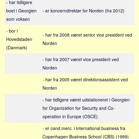
- har tidligere
Sverige
boet i Georgien
- er koncerndirektør for Norden (fra 2012)
Norge
som voksen
Thailand
- bor i
Italien
- har fra 2008 været senior vice president ved
Hovedstaden
Grækenland
Norden
(Danmark)
USA
- har fra 2007 været vice president ved
Alle
Norden
Nøgleord
- har fra 2005 været direktionsassistent ved
Bolig
Norden
Job
- har tidligere været udstationeret i Georgien
Virksomhed
for Organization for Security and Co-
Investering
operation in Europe (OSCE)
Pension og opsparing
- er cand.merc. i international business fra
Forbrug
Copenhagen Business School (CBS) (1999)