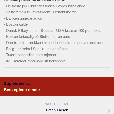
-
De fleste job i udlandet findes i vores nabolande
-
Velkommen til vækstboom i Udkantsnorge
-
Banken grinede ad os
-
Boston kalder
-
Dansk Fitbay-stifter: Succes i USA kræver 100 pct. fokus
-
Køb en feriebolig på Sicilien for en euro
-
Den fransk-marokkanske dobbeltbeskatningsoverenskomst
-
Boligmarkedet i Spanien er igen åbnet
-
Tutors behandles som stjerner
-
IMF advarer mod nordisk boligboble
Søg videre i...
Beslægtede emner
NÆSTE BIDRAG
Steen Larsen