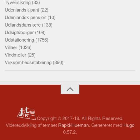
Tyverisikring
(33)
Udenlandsk pant
(22)
Udenlandsk pension
(10)
Udlandsdanskere
(138)
Udsigtsboliger
(108)
Udstationering
(1756)
Villaer
(1026)
Vindmøller
(25)
Virksomhedsetablering
(390)
Copyright © 2017-18. All Rights Reserved.
Videreudvikling af temaet
Rapid/Hueman
. Genereret med
Hugo
0.57.2.