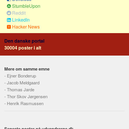
Skribenter
StumbleUpon
Personer
Reddit
LinkedIn
Steder
Hacker News
Kilder
Om
Den danske portal
30004 poster i alt
Webstedet
Forhistorien
Mere om samme emne
Redigering
-
Ejner Bonderup
Tekstannoncer
-
Jacob Meldgaard
Bannere
-
Thomas Jarde
-
Thor Skov Jørgensen
Hjælp
-
Henrik Rasmussen
Seneste poster på udvandrerne.dk