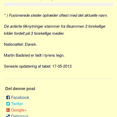
Social sikring og sundhed
Transport
* ) Fusionerede steder optræder oftest med det aktuelle navn.
Alle
De anførte tilknytninger stammer fra tilsammen 3 forskellige
Aspekter
kilder fordelt på 3 forskellige medier.
Køb og salg
Nationalitet: Dansk.
Økonomi
Jura og regler
Martin Badsted er født i tyrens tegn.
Skatter og afgifter
Seneste opdatering af tabel: 17-05-2013
Statistik
Praktisk
Alle
Del denne post
Meta
Facebook
Twitter
Dokumenttyper
Google+
Emner
Delicious