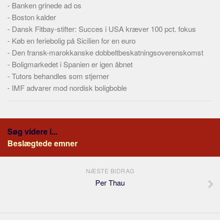
-
Banken grinede ad os
-
Boston kalder
-
Dansk Fitbay-stifter: Succes i USA kræver 100 pct. fokus
-
Køb en feriebolig på Sicilien for en euro
-
Den fransk-marokkanske dobbeltbeskatningsoverenskomst
-
Boligmarkedet i Spanien er igen åbnet
-
Tutors behandles som stjerner
-
IMF advarer mod nordisk boligboble
Søg videre i...
Beslægtede emner
NÆSTE BIDRAG
Per Thau