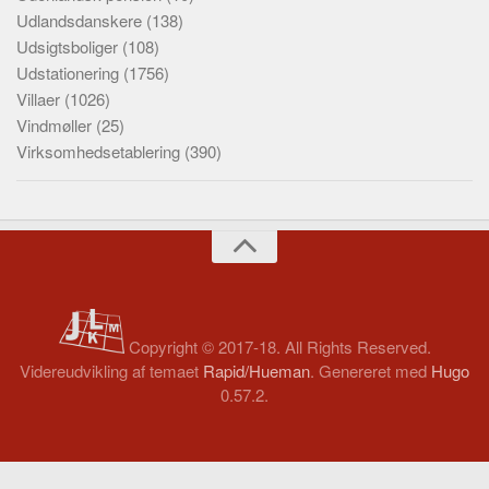
Udlandsdanskere
(138)
Udsigtsboliger
(108)
Udstationering
(1756)
Villaer
(1026)
Vindmøller
(25)
Virksomhedsetablering
(390)
Copyright © 2017-18. All Rights Reserved.
Videreudvikling af temaet
Rapid/Hueman
. Genereret med
Hugo
0.57.2.