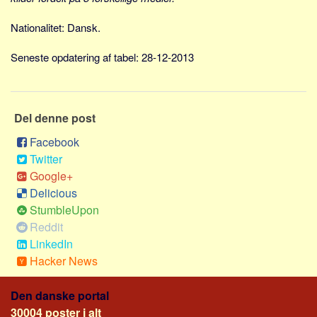
Social sikring og sundhed
Transport
Nationalitet: Dansk.
Alle
Seneste opdatering af tabel: 28-12-2013
Aspekter
Køb og salg
Del denne post
Økonomi
Facebook
Jura og regler
Twitter
Skatter og afgifter
Google+
Statistik
Delicious
Praktisk
StumbleUpon
Reddit
Alle
LinkedIn
Meta
Hacker News
Dokumenttyper
Den danske portal
Emner
30004 poster i alt