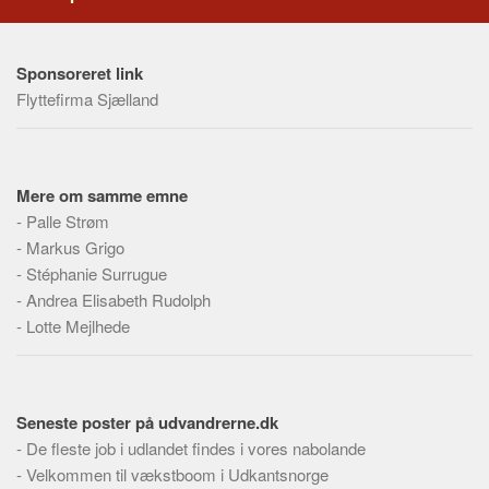
Skribenter
Personer
Sponsoreret link
Steder
Flyttefirma Sjælland
Kilder
Om
Webstedet
Mere om samme emne
-
Palle Strøm
Forhistorien
-
Markus Grigo
Redigering
-
Stéphanie Surrugue
Tekstannoncer
-
Andrea Elisabeth Rudolph
-
Lotte Mejlhede
Bannere
Hjælp
Seneste poster på udvandrerne.dk
-
De fleste job i udlandet findes i vores nabolande
-
Velkommen til vækstboom i Udkantsnorge