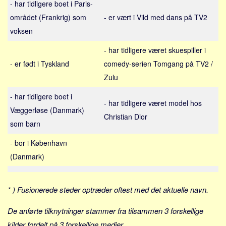
- har tidligere boet i Paris-
Sverige
området (Frankrig) som
- er vært i Vild med dans på TV2
Norge
voksen
Thailand
- har tidligere været skuespiller i
Italien
- er født i Tyskland
comedy-serien Tomgang på TV2 /
Grækenland
Zulu
USA
- har tidligere boet i
Alle
- har tidligere været model hos
Væggerløse (Danmark)
Nøgleord
Christian Dior
som barn
Bolig
- bor i København
Job
(Danmark)
Virksomhed
Investering
* ) Fusionerede steder optræder oftest med det aktuelle navn.
Pension og opsparing
De anførte tilknytninger stammer fra tilsammen 3 forskellige
Forbrug
kilder fordelt på 3 forskellige medier.