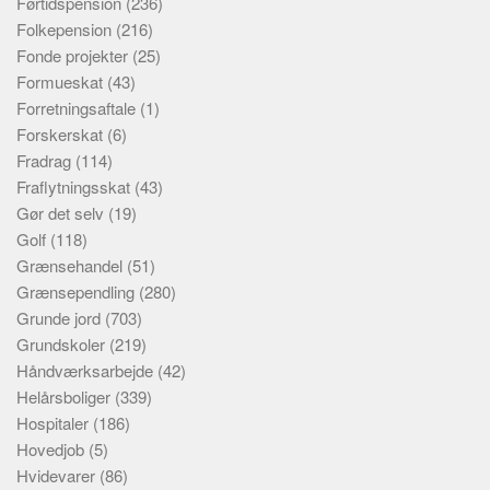
Førtidspension
(236)
Folkepension
(216)
Fonde projekter
(25)
Formueskat
(43)
Forretningsaftale
(1)
Forskerskat
(6)
Fradrag
(114)
Fraflytningsskat
(43)
Gør det selv
(19)
Golf
(118)
Grænsehandel
(51)
Grænsependling
(280)
Grunde jord
(703)
Grundskoler
(219)
Håndværksarbejde
(42)
Helårsboliger
(339)
Hospitaler
(186)
Hovedjob
(5)
Hvidevarer
(86)