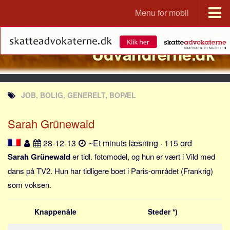
Menu for mobil
Portal
Udvandrerne.dk
Udvandrerne.dk
Utvandrerne.no
Utvandrarna.se
JOB, BOLIG, GENERELT, BOPÆL
Tyskland.dk
England.dk
Sarah Grünewald
Rusland.dk
28-12-13
~Et minuts læsning · 115 ord
JLKM.dk
Sarah Grünewald
er tidl. fotomodel, og hun er vært i Vild med
Lande
dans på TV2. Hun har tidligere boet i Paris-området (Frankrig)
som voksen.
Tyrkiet
Spanien
Knappenåle
Steder *)
Frankrig