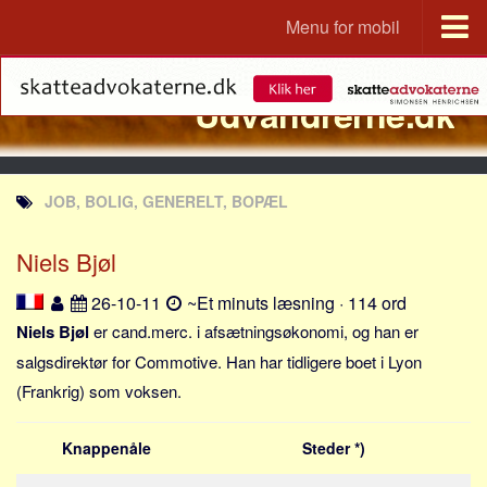
Menu for mobil
Portal
Udvandrerne.dk
Udvandrerne.dk
Utvandrerne.no
Utvandrarna.se
JOB, BOLIG, GENERELT, BOPÆL
Tyskland.dk
England.dk
Niels Bjøl
Rusland.dk
26-10-11
~Et minuts læsning · 114 ord
JLKM.dk
Niels Bjøl
er cand.merc. i afsætningsøkonomi, og han er
Lande
salgsdirektør for Commotive. Han har tidligere boet i Lyon
(Frankrig) som voksen.
Tyrkiet
Spanien
Knappenåle
Steder *)
Frankrig