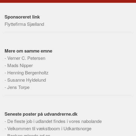
Skribenter
Personer
Sponsoreret link
Steder
Flyttefirma Sjælland
Kilder
Om
Mere om samme emne
Webstedet
-
Verner C. Petersen
Forhistorien
-
Mads Nipper
-
Redigering
Henning Bergenholtz
-
Susanne Hyldelund
Tekstannoncer
-
Jens Torpe
Bannere
Hjælp
Seneste poster på udvandrerne.dk
-
De fleste job i udlandet findes i vores nabolande
-
Velkommen til vækstboom i Udkantsnorge
-
Banken grinede ad os