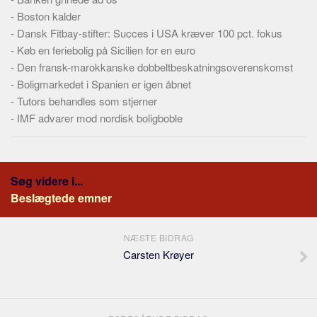
-
Boston kalder
-
Dansk Fitbay-stifter: Succes i USA kræver 100 pct. fokus
-
Køb en feriebolig på Sicilien for en euro
-
Den fransk-marokkanske dobbeltbeskatningsoverenskomst
-
Boligmarkedet i Spanien er igen åbnet
-
Tutors behandles som stjerner
-
IMF advarer mod nordisk boligboble
Søg videre i...
Beslægtede emner
NÆSTE BIDRAG
Carsten Krøyer