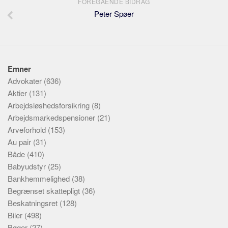
FOREGÅENDE BIDRAG
Peter Spøer
Emner
Advokater
(636)
Aktier
(131)
Arbejdsløshedsforsikring
(8)
Arbejdsmarkedspensioner
(21)
Arveforhold
(153)
Au pair
(31)
Både
(410)
Babyudstyr
(25)
Bankhemmelighed
(38)
Begrænset skattepligt
(36)
Beskatningsret
(128)
Biler
(498)
Bøger
(27)