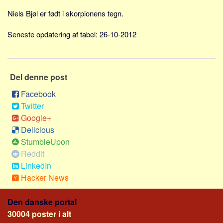
Social sikring og sundhed
Niels Bjøl er født i skorpionens tegn.
Transport
Alle
Seneste opdatering af tabel: 26-10-2012
Aspekter
Køb og salg
Del denne post
Økonomi
Facebook
Jura og regler
Twitter
Skatter og afgifter
Google+
Delicious
Statistik
StumbleUpon
Praktisk
Reddit
Alle
LinkedIn
Hacker News
Meta
Dokumenttyper
Den danske portal
30004 poster i alt
Emner