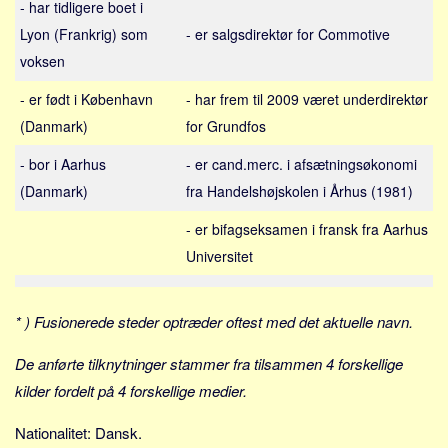
- har tidligere boet i
Sverige
Lyon (Frankrig) som
- er salgsdirektør for Commotive
Norge
voksen
Thailand
- er født i København
- har frem til 2009 været underdirektør
Italien
(Danmark)
for Grundfos
Grækenland
- bor i Aarhus
USA
- er cand.merc. i afsætningsøkonomi
(Danmark)
fra Handelshøjskolen i Århus (1981)
Alle
Nøgleord
- er bifagseksamen i fransk fra Aarhus
Universitet
Bolig
Job
* ) Fusionerede steder optræder oftest med det aktuelle navn.
Virksomhed
Investering
De anførte tilknytninger stammer fra tilsammen 4 forskellige
kilder fordelt på 4 forskellige medier.
Pension og opsparing
Forbrug
Nationalitet: Dansk.