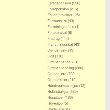
Førtidspension
(236)
Folkepension
(216)
Fonde projekter
(25)
Formueskat
(43)
Forretningsaftale
(1)
Forskerskat
(6)
Fradrag
(114)
Fraflytningsskat
(43)
Gør det selv
(19)
Golf
(118)
Grænsehandel
(51)
Grænsependling
(280)
Grunde jord
(703)
Grundskoler
(219)
Håndværksarbejde
(42)
Helårsboliger
(339)
Hospitaler
(186)
Hovedjob
(5)
Hvidevarer
(86)