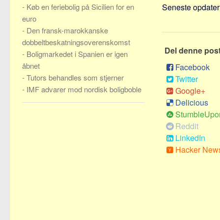
-
Køb en feriebolig på Sicilien for en
Seneste opdateri
euro
-
Den fransk-marokkanske
dobbeltbeskatningsoverenskomst
Del denne pos
-
Boligmarkedet i Spanien er igen
åbnet
Facebook
-
Tutors behandles som stjerner
Twitter
-
IMF advarer mod nordisk boligboble
Google+
Delicious
StumbleUpo
Reddit
LinkedIn
Hacker New