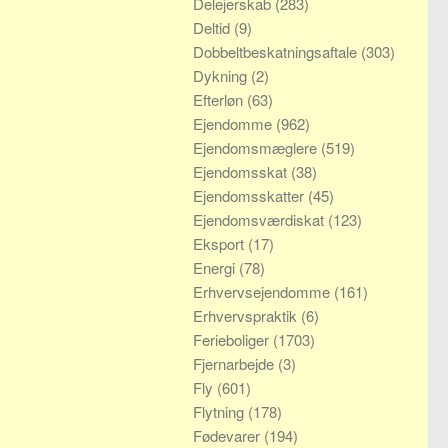
Delejerskab
(283)
Deltid
(9)
Dobbeltbeskatningsaftale
(303)
Dykning
(2)
Efterløn
(63)
Ejendomme
(962)
Ejendomsmæglere
(519)
Ejendomsskat
(38)
Ejendomsskatter
(45)
Ejendomsværdiskat
(123)
Eksport
(17)
Energi
(78)
Erhvervsejendomme
(161)
Erhvervspraktik
(6)
Ferieboliger
(1703)
Fjernarbejde
(3)
Fly
(601)
Flytning
(178)
Fødevarer
(194)