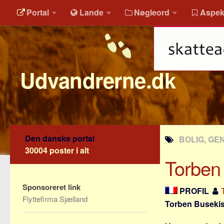
Portal
Lande
Nøgleord
Aspek
Udvandrerne.dk
Den danske portal
BOLIG, GE
30004 poster i alt
Torben
Sponsoreret link
PROFIL
Flyttefirma Sjælland
Torben Busekis