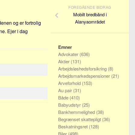
FOREGÅENDE BIDRAG
Mobilt bredbånd i
Alanyaområdet
nen og er fortrolig
ne. Ejer i dag
Emner
Advokater
(636)
Aktier
(131)
Arbejdsløshedsforsikring
(8)
Arbejdsmarkedspensioner
(21)
Arveforhold
(153)
Au pair
(31)
Både
(410)
Babyudstyr
(25)
Bankhemmelighed
(38)
Begrænset skattepligt
(36)
Beskatningsret
(128)
Biler
(498)