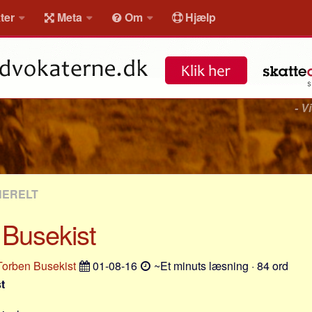
ter
Meta
Om
Hjælp
- V
NERELT
 Busekist
Torben Busekist
01-08-16
~Et minuts læsning · 84 ord
t