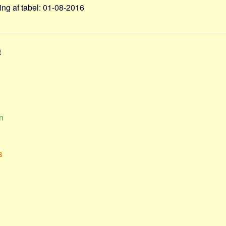
ng af tabel: 01-08-2016
t
n
s