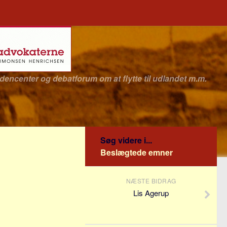
idencenter og debatforum om at flytte til udlandet m.m.
Søg videre i...
Beslægtede emner
NÆSTE BIDRAG
Lis Agerup