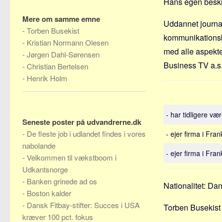
Hans egen beskr
Mere om samme emne
Uddannet journa
-
Torben Busekist
kommunikationsbr
-
Kristian Normann Olesen
med alle aspekter
-
Jørgen Dahl-Sørensen
Business TV a.s
-
Christian Bertelsen
-
Henrik Holm
- har tidligere væ
Seneste poster på udvandrerne.dk
-
De fleste job i udlandet findes i vores
- ejer firma i Fran
nabolande
- ejer firma i Fran
-
Velkommen til vækstboom i
Udkantsnorge
-
Banken grinede ad os
Nationalitet: Da
-
Boston kalder
-
Dansk Fitbay-stifter: Succes i USA
Torben Busekist e
kræver 100 pct. fokus