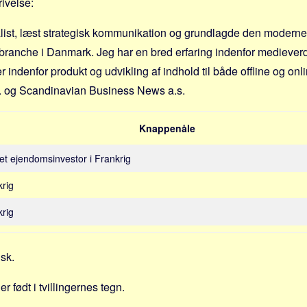
ivelse:
list, læst strategisk kommunikation og grundlagde den moderne
anche i Danmark. Jeg har en bred erfaring indenfor medieverde
 indenfor produkt og udvikling af indhold til både offline og onli
. og Scandinavian Business News a.s.
Knappenåle
ret ejendomsinvestor i Frankrig
krig
krig
nsk.
r født i tvillingernes tegn.