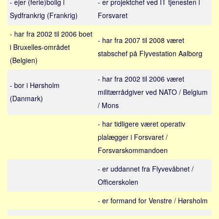
- ejer (ferie)bolig i
- er projektchef ved IT tjenesten i
Sverige
Sydfrankrig (Frankrig)
Forsvaret
Norge
- har fra 2002 til 2006 boet
Thailand
- har fra 2007 til 2008 været
i Bruxelles-området
Italien
stabschef på Flyvestation Aalborg
(Belgien)
Grækenland
- har fra 2002 til 2006 været
USA
- bor i Hørsholm
militærrådgiver ved NATO / Belgium
Alle
(Danmark)
/ Mons
Nøgleord
- har tidligere været operativ
Bolig
plalægger i Forsvaret /
Job
Forsvarskommandoen
Virksomhed
- er uddannet fra Flyvevåbnet /
Investering
Officerskolen
Pension og opsparing
- er formand for Venstre / Hørsholm
Forbrug