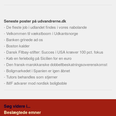
Seneste poster på udvandrerne.dk
-
De fleste job i udlandet findes i vores nabolande
-
Velkommen til vækstboom i Udkantsnorge
-
Banken grinede ad os
-
Boston kalder
-
Dansk Fitbay-stifter: Succes i USA kræver 100 pct. fokus
-
Køb en feriebolig på Sicilien for en euro
-
Den fransk-marokkanske dobbeltbeskatningsoverenskomst
-
Boligmarkedet i Spanien er igen åbnet
-
Tutors behandles som stjerner
-
IMF advarer mod nordisk boligboble
Søg videre i...
Beslægtede emner