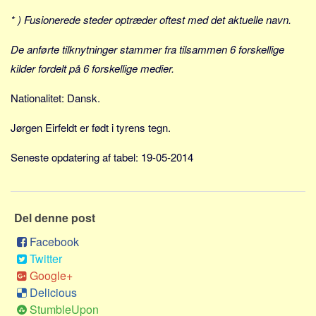
Social sikring og sundhed
* ) Fusionerede steder optræder oftest med det aktuelle navn.
Transport
Alle
De anførte tilknytninger stammer fra tilsammen 6 forskellige
kilder fordelt på 6 forskellige medier.
Aspekter
Nationalitet: Dansk.
Køb og salg
Økonomi
Jørgen Eirfeldt er født i tyrens tegn.
Jura og regler
Seneste opdatering af tabel: 19-05-2014
Skatter og afgifter
Statistik
Praktisk
Del denne post
Alle
Facebook
Meta
Twitter
Google+
Dokumenttyper
Delicious
Emner
StumbleUpon