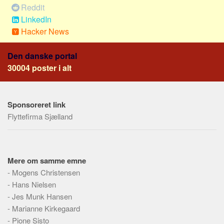
Skribenter
Reddit
LinkedIn
Personer
Hacker News
Steder
Kilder
Den danske portal
30004 poster i alt
Om
Webstedet
Forhistorien
Sponsoreret link
Flyttefirma Sjælland
Redigering
Tekstannoncer
Bannere
Mere om samme emne
Hjælp
-
Mogens Christensen
-
Hans Nielsen
-
Jes Munk Hansen
-
Marianne Kirkegaard
-
Pione Sisto