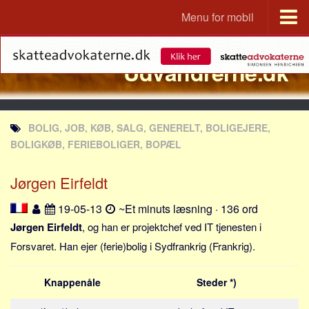
Menu for mobil
Portal
Udvandrerne.dk
Udvandrerne.dk
Utvandrerne.no
Utvandrarna.se
BOLIG, JOB, KØB, SALG, GENERELT, BOLIGEJERE,
Tyskland.dk
BOLIGKØB, FERIEBOLIGER, BOPÆL
England.dk
Jørgen Eirfeldt
Rusland.dk
JLKM.dk
19-05-13
~Et minuts læsning · 136 ord
Lande
Jørgen Eirfeldt
, og han er projektchef ved IT tjenesten i
Forsvaret. Han ejer (ferie)bolig i Sydfrankrig (Frankrig).
Tyrkiet
Spanien
Knappenåle
Steder *)
Frankrig