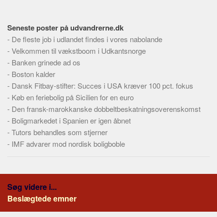
Skribenter
Personer
Seneste poster på udvandrerne.dk
Steder
-
De fleste job i udlandet findes i vores nabolande
-
Kilder
Velkommen til vækstboom i Udkantsnorge
-
Banken grinede ad os
Om
-
Boston kalder
-
Webstedet
Dansk Fitbay-stifter: Succes i USA kræver 100 pct. fokus
-
Køb en feriebolig på Sicilien for en euro
Forhistorien
-
Den fransk-marokkanske dobbeltbeskatningsoverenskomst
Redigering
-
Boligmarkedet i Spanien er igen åbnet
Tekstannoncer
-
Tutors behandles som stjerner
-
IMF advarer mod nordisk boligboble
Bannere
Hjælp
Søg videre i...
Beslægtede emner