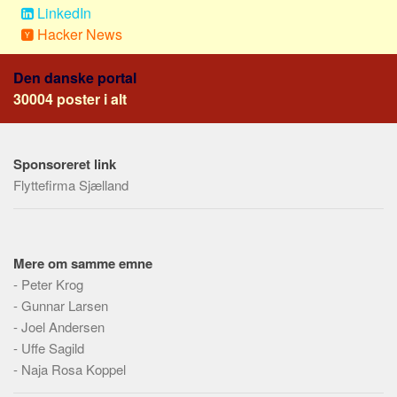
Social sikring og sundhed
LinkedIn
Transport
Hacker News
Alle
Den danske portal
Aspekter
30004 poster i alt
Køb og salg
Økonomi
Sponsoreret link
Jura og regler
Flyttefirma Sjælland
Skatter og afgifter
Statistik
Praktisk
Mere om samme emne
-
Peter Krog
Alle
-
Gunnar Larsen
Meta
-
Joel Andersen
-
Uffe Sagild
Dokumenttyper
-
Naja Rosa Koppel
Emner