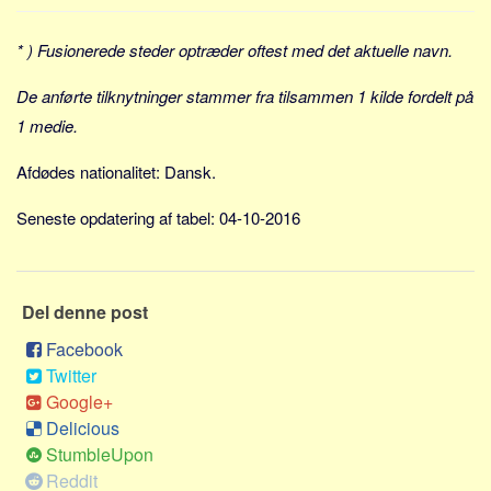
Sverige
Norge
* ) Fusionerede steder optræder oftest med det aktuelle navn.
Thailand
De anførte tilknytninger stammer fra tilsammen 1 kilde fordelt på
Italien
1 medie.
Grækenland
Afdødes nationalitet: Dansk.
USA
Alle
Seneste opdatering af tabel: 04-10-2016
Nøgleord
Bolig
Del denne post
Job
Facebook
Virksomhed
Twitter
Investering
Google+
Delicious
Pension og opsparing
StumbleUpon
Forbrug
Reddit