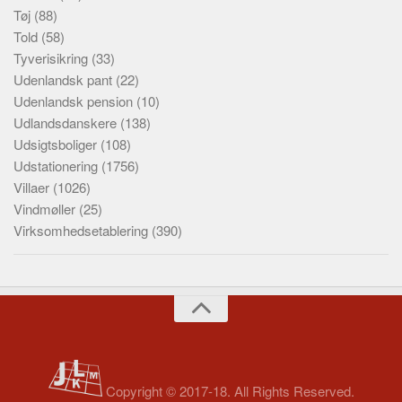
Tøj
(88)
Told
(58)
Tyverisikring
(33)
Udenlandsk pant
(22)
Udenlandsk pension
(10)
Udlandsdanskere
(138)
Udsigtsboliger
(108)
Udstationering
(1756)
Villaer
(1026)
Vindmøller
(25)
Virksomhedsetablering
(390)
Copyright © 2017-18. All Rights Reserved.