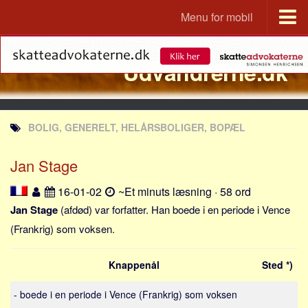
Menu for mobil
Portal
Udvandrerne.dk
Udvandrerne.dk
Utvandrerne.no
Utvandrarna.se
BOLIG, GENERELT, HELÅRSBOLIGER, BOPÆL
Tyskland.dk
England.dk
Jan Stage
Rusland.dk
16-01-02
~Et minuts læsning · 58 ord
JLKM.dk
Jan Stage
(afdød) var forfatter. Han boede i en periode i Vence
Lande
(Frankrig) som voksen.
Tyrkiet
Knappenål
Sted *)
Spanien
Frankrig
- boede i en periode i Vence (Frankrig) som voksen