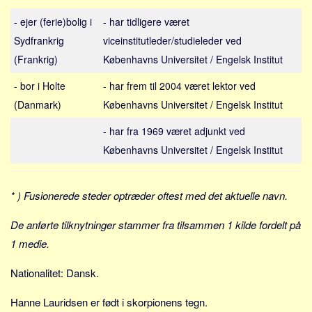
Sverige
- ejer (ferie)bolig i
- har tidligere været
Norge
Sydfrankrig
viceinstitutleder/studieleder ved
Thailand
(Frankrig)
Københavns Universitet / Engelsk Institut
Italien
- bor i Holte
- har frem til 2004 været lektor ved
Grækenland
(Danmark)
Københavns Universitet / Engelsk Institut
USA
- har fra 1969 været adjunkt ved
Alle
Københavns Universitet / Engelsk Institut
Nøgleord
Bolig
* ) Fusionerede steder optræder oftest med det aktuelle navn.
Job
De anførte tilknytninger stammer fra tilsammen 1 kilde fordelt på
Virksomhed
1 medie.
Investering
Nationalitet: Dansk.
Pension og opsparing
Forbrug
Hanne Lauridsen er født i skorpionens tegn.