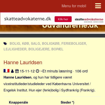
Menu for mobil
Portal
Udvandrerne.dk
Udvandrerne.dk
Utvandrerne.no
Utvandrarna.se
BOLIG, KØB, SALG, BOLIGKØB, FERIEBOLIGER,
Tyskland.dk
LEJLIGHEDER, BOLIGEJERE, BOPÆL
England.dk
Hanne Lauridsen
Rusland.dk
JLKM.dk
15-11-12
~Et minuts læsning · 106 ord
Lande
Hanne Lauridsen
, og hun har tidligere været
viceinstitutleder/studieleder ved Københavns Universitet /
Tyrkiet
Engelsk Institut. Hun ejer (ferie)bolig i Sydfrankrig (Frankrig).
Spanien
Frankrig
Knappenåle
Steder *)