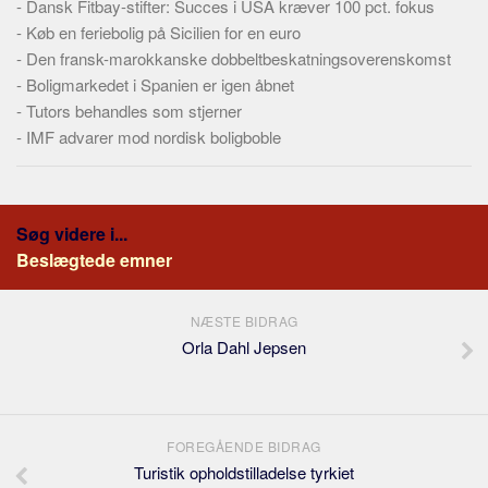
-
Dansk Fitbay-stifter: Succes i USA kræver 100 pct. fokus
-
Køb en feriebolig på Sicilien for en euro
-
Den fransk-marokkanske dobbeltbeskatningsoverenskomst
-
Boligmarkedet i Spanien er igen åbnet
-
Tutors behandles som stjerner
-
IMF advarer mod nordisk boligboble
Søg videre i...
Beslægtede emner
NÆSTE BIDRAG
Orla Dahl Jepsen
FOREGÅENDE BIDRAG
Turistik opholdstilladelse tyrkiet