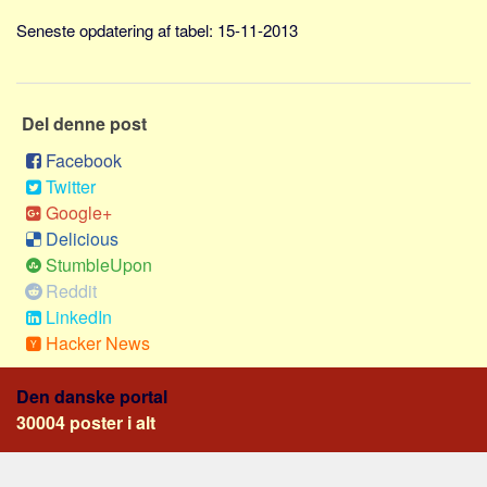
Social sikring og sundhed
Seneste opdatering af tabel: 15-11-2013
Transport
Alle
Aspekter
Del denne post
Køb og salg
Facebook
Økonomi
Twitter
Google+
Jura og regler
Delicious
Skatter og afgifter
StumbleUpon
Statistik
Reddit
LinkedIn
Praktisk
Hacker News
Alle
Meta
Den danske portal
30004 poster i alt
Dokumenttyper
Emner