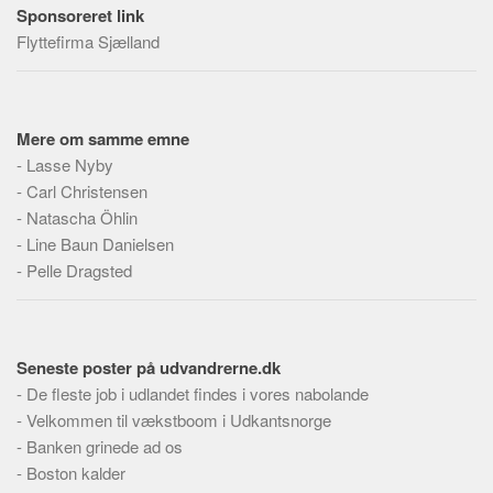
Skribenter
Sponsoreret link
Flyttefirma Sjælland
Personer
Steder
Kilder
Mere om samme emne
Om
-
Lasse Nyby
-
Carl Christensen
Webstedet
-
Natascha Öhlin
Forhistorien
-
Line Baun Danielsen
Redigering
-
Pelle Dragsted
Tekstannoncer
Bannere
Seneste poster på udvandrerne.dk
Hjælp
-
De fleste job i udlandet findes i vores nabolande
-
Velkommen til vækstboom i Udkantsnorge
-
Banken grinede ad os
-
Boston kalder