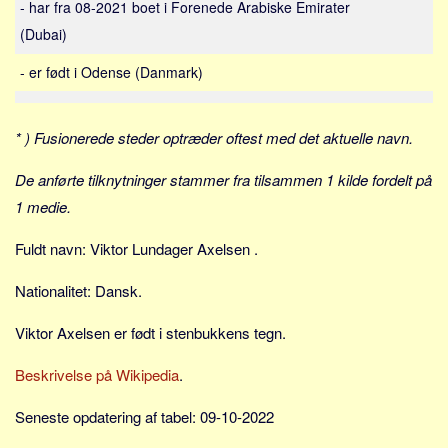
- har fra 08-2021 boet i Forenede Arabiske Emirater
Sverige
(Dubai)
Norge
Thailand
- er født i Odense (Danmark)
Italien
Grækenland
* ) Fusionerede steder optræder oftest med det aktuelle navn.
USA
De anførte tilknytninger stammer fra tilsammen 1 kilde fordelt på
Alle
1 medie.
Nøgleord
Fuldt navn: Viktor Lundager Axelsen .
Bolig
Nationalitet: Dansk.
Job
Virksomhed
Viktor Axelsen er født i stenbukkens tegn.
Investering
Beskrivelse på Wikipedia
.
Pension og opsparing
Seneste opdatering af tabel: 09-10-2022
Forbrug