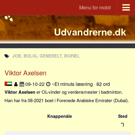
Menu for mobil
Portal
Udvandrerne.dk
Udvandrerne.dk
Utvandrerne.no
Utvandrarna.se
JOB, BOLIG, GENERELT, BOPÆL
Tyskland.dk
England.dk
Viktor Axelsen
Rusland.dk
09-10-22
~Et minuts læsning · 82 ord
JLKM.dk
Viktor Axelsen
er OL-vinder og verdensmester i badminton.
Lande
Han har fra 08-2021 boet i Forenede Arabiske Emirater (Dubai).
Tyrkiet
Knappenåle
Sted
Spanien
*)
Frankrig