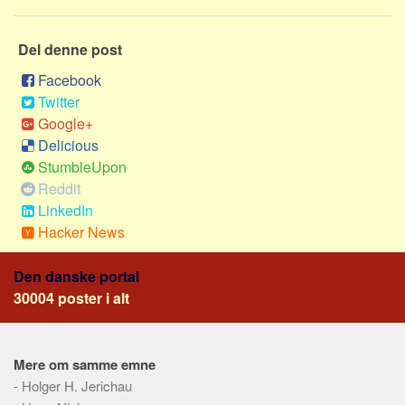
Social sikring og sundhed
Transport
Del denne post
Alle
Facebook
Aspekter
Twitter
Google+
Køb og salg
Delicious
Økonomi
StumbleUpon
Jura og regler
Reddit
LinkedIn
Skatter og afgifter
Hacker News
Statistik
Praktisk
Den danske portal
Alle
30004 poster i alt
Meta
Dokumenttyper
Mere om samme emne
-
Holger H. Jerichau
Emner