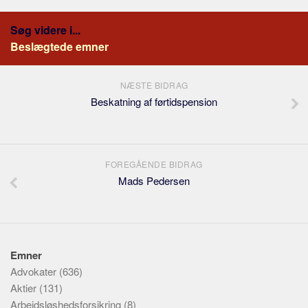
Søg videre i...
Beslægtede emner
NÆSTE BIDRAG
Beskatning af førtidspension
FOREGÅENDE BIDRAG
Mads Pedersen
Emner
Advokater
(636)
Aktier
(131)
Arbejdsløshedsforsikring
(8)