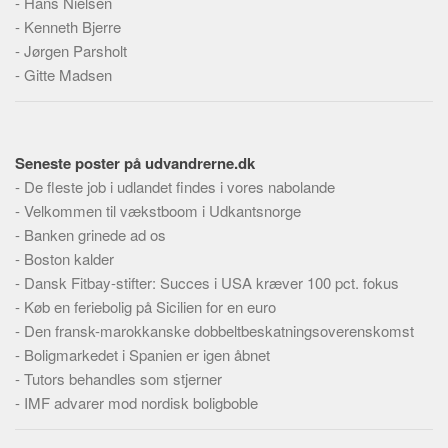
-
Hans Nielsen
Skribenter
-
Kenneth Bjerre
Personer
-
Jørgen Parsholt
Steder
-
Gitte Madsen
Kilder
Om
Seneste poster på udvandrerne.dk
Webstedet
-
De fleste job i udlandet findes i vores nabolande
Forhistorien
-
Velkommen til vækstboom i Udkantsnorge
-
Banken grinede ad os
Redigering
-
Boston kalder
Tekstannoncer
-
Dansk Fitbay-stifter: Succes i USA kræver 100 pct. fokus
Bannere
-
Køb en feriebolig på Sicilien for en euro
-
Den fransk-marokkanske dobbeltbeskatningsoverenskomst
Hjælp
-
Boligmarkedet i Spanien er igen åbnet
-
Tutors behandles som stjerner
-
IMF advarer mod nordisk boligboble