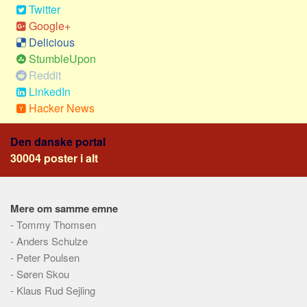
Social sikring og sundhed
Twitter
Transport
Google+
Delicious
Alle
StumbleUpon
Aspekter
Reddit
LinkedIn
Køb og salg
Hacker News
Økonomi
Jura og regler
Den danske portal
30004 poster i alt
Skatter og afgifter
Statistik
Praktisk
Mere om samme emne
Alle
-
Tommy Thomsen
-
Anders Schulze
Meta
-
Peter Poulsen
Dokumenttyper
-
Søren Skou
-
Klaus Rud Sejling
Emner