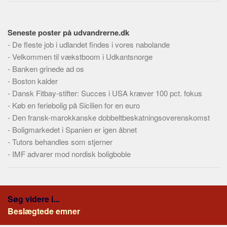
Skribenter
Personer
Seneste poster på udvandrerne.dk
Steder
-
De fleste job i udlandet findes i vores nabolande
Kilder
-
Velkommen til vækstboom i Udkantsnorge
-
Banken grinede ad os
Om
-
Boston kalder
Webstedet
-
Dansk Fitbay-stifter: Succes i USA kræver 100 pct. fokus
-
Forhistorien
Køb en feriebolig på Sicilien for en euro
-
Den fransk-marokkanske dobbeltbeskatningsoverenskomst
Redigering
-
Boligmarkedet i Spanien er igen åbnet
Tekstannoncer
-
Tutors behandles som stjerner
Bannere
-
IMF advarer mod nordisk boligboble
Hjælp
Søg videre i...
Beslægtede emner