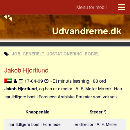
Menu for mobil
Portal
Udvandrerne.dk
Udvandrerne.dk
Utvandrerne.no
Utvandrarna.se
JOB, GENERELT, UDSTATIONERING, BOPÆL
Tyskland.dk
England.dk
Jakob Hjortlund
Rusland.dk
17-04-09
~Et minuts læsning · 88 ord
JLKM.dk
Jakob Hjortlund
, og han er director i A. P. Møller-Mærsk. Han
Lande
har tidligere boet i Forenede Arabiske Emirater som voksen.
Tyrkiet
Knappenåle
Steder *)
Spanien
Frankrig
- har tidligere boet i Forenede
- er director i A. P. Møller-