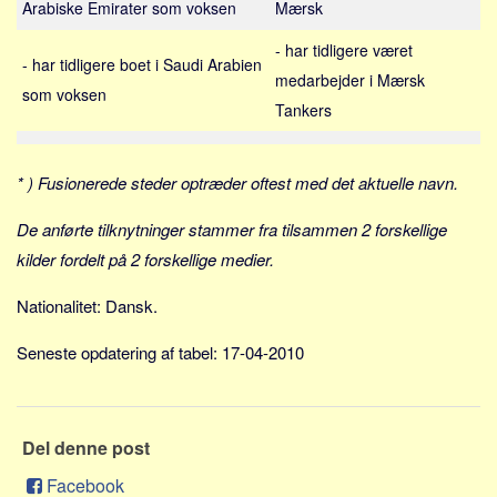
Arabiske Emirater som voksen
Mærsk
Sverige
Norge
- har tidligere været
- har tidligere boet i Saudi Arabien
Thailand
medarbejder i Mærsk
som voksen
Tankers
Italien
Grækenland
* ) Fusionerede steder optræder oftest med det aktuelle navn.
USA
Alle
De anførte tilknytninger stammer fra tilsammen 2 forskellige
Nøgleord
kilder fordelt på 2 forskellige medier.
Bolig
Nationalitet: Dansk.
Job
Seneste opdatering af tabel: 17-04-2010
Virksomhed
Investering
Pension og opsparing
Del denne post
Forbrug
Facebook