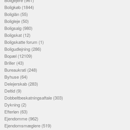
Boligejere
(961)
Boligkøb
(1844)
Boliglån
(55)
Boligleje
(50)
Boligsalg
(980)
Boligskat
(12)
Boligskatte forum
(1)
Boligudlejning
(286)
Bopæl
(12109)
Briller
(43)
Bureaukrati
(248)
Byhuse
(64)
Delejerskab
(283)
Deltid
(9)
Dobbeltbeskatningsaftale
(303)
Dykning
(2)
Efterløn
(63)
Ejendomme
(962)
Ejendomsmæglere
(519)