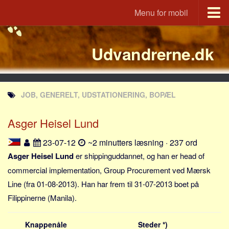
Menu for mobil
Portal
Udvandrerne.dk
Udvandrerne.dk
Utvandrerne.no
Utvandrarna.se
JOB, GENERELT, UDSTATIONERING, BOPÆL
Tyskland.dk
England.dk
Asger Heisel Lund
Rusland.dk
23-07-12
~2 minutters læsning · 237 ord
JLKM.dk
Asger Heisel Lund
er shippinguddannet, og han er head of
Lande
commercial implementation, Group Procurement ved Mærsk
Line (fra 01-08-2013). Han har frem til 31-07-2013 boet på
Tyrkiet
Filippinerne (Manila).
Spanien
Frankrig
Knappenåle
Steder *)