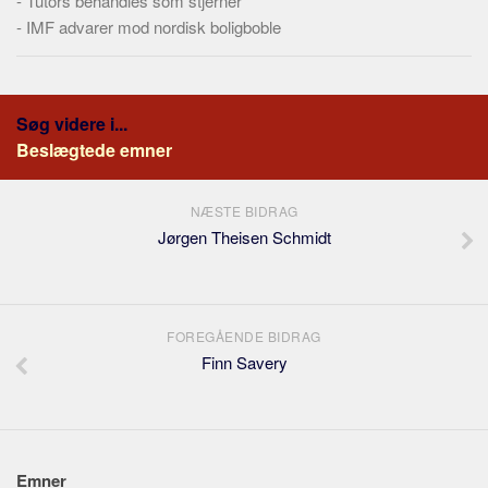
-
Tutors behandles som stjerner
-
IMF advarer mod nordisk boligboble
Søg videre i...
Beslægtede emner
NÆSTE BIDRAG
Jørgen Theisen Schmidt
FOREGÅENDE BIDRAG
Finn Savery
Emner