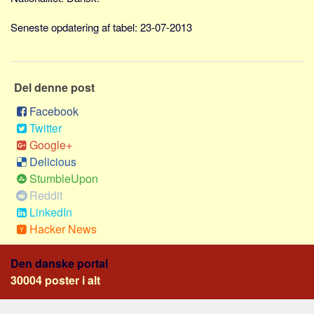
Skribenter
Seneste opdatering af tabel: 23-07-2013
Personer
Steder
Kilder
Del denne post
Om
Facebook
Webstedet
Twitter
Google+
Forhistorien
Delicious
Redigering
StumbleUpon
Tekstannoncer
Reddit
Bannere
LinkedIn
Hacker News
Hjælp
Den danske portal
30004 poster i alt