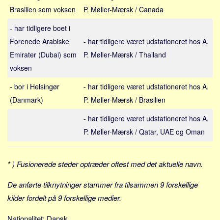
Social sikring og sundhed
Brasilien som voksen
P. Møller-Mærsk / Canada
Transport
- har tidligere boet i
Alle
Forenede Arabiske
- har tidligere været udstationeret hos A.
Aspekter
Emirater (Dubai) som
P. Møller-Mærsk / Thailand
voksen
Køb og salg
Økonomi
- bor i Helsingør
- har tidligere været udstationeret hos A.
Jura og regler
(Danmark)
P. Møller-Mærsk / Brasilien
Skatter og afgifter
- har tidligere været udstationeret hos A.
Statistik
P. Møller-Mærsk / Qatar, UAE og Oman
Praktisk
Alle
* ) Fusionerede steder optræder oftest med det aktuelle navn.
Meta
De anførte tilknytninger stammer fra tilsammen 9 forskellige
Dokumenttyper
kilder fordelt på 9 forskellige medier.
Emner
Nationalitet: Dansk.