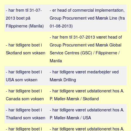
Sverige
- har frem til 31-07-
- er head of commercial implementation,
Norge
2013 boet på
Group Procurement ved Mærsk Line (fra
Thailand
Filippinerne (Manila)
01-08-2013)
Italien
- har frem til 31-07-2013 været head of
Grækenland
- har tidligere boet i
Group Procurement ved Mærsk Global
USA
Skotland som voksen
Service Centres (GSC) / Filippinerne /
Alle
Manila
Nøgleord
- har tidligere boet i
- har tidligere været medarbejder ved
Bolig
USA som voksen
Mærsk Drilling
Job
- har tidligere boet i
- har tidligere været udstationeret hos A.
Virksomhed
Canada som voksen
P. Møller-Mærsk / Skotland
Investering
- har tidligere boet i
- har tidligere været udstationeret hos A.
Pension og opsparing
Thailand som voksen
P. Møller-Mærsk / USA
Forbrug
- har tidligere boet i
- har tidligere været udstationeret hos A.