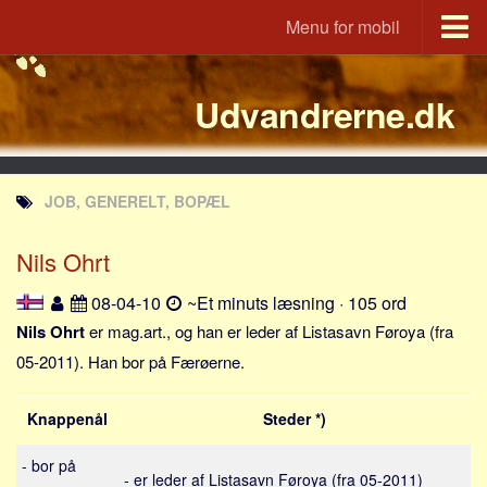
Menu for mobil
Portal
Udvandrerne.dk
Udvandrerne.dk
Utvandrerne.no
Utvandrarna.se
JOB, GENERELT, BOPÆL
Tyskland.dk
England.dk
Nils Ohrt
Rusland.dk
08-04-10
~Et minuts læsning · 105 ord
JLKM.dk
Nils Ohrt
er mag.art., og han er leder af Listasavn Føroya (fra
Lande
05-2011). Han bor på Færøerne.
Tyrkiet
Knappenål
Steder *)
Spanien
Frankrig
- bor på
- er leder af Listasavn Føroya (fra 05-2011)