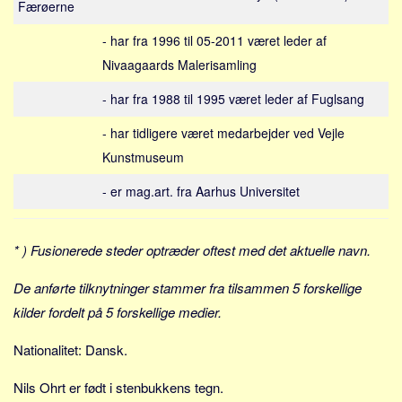
Færøerne
Sverige
Norge
- har fra 1996 til 05-2011 været leder af
Thailand
Nivaagaards Malerisamling
Italien
- har fra 1988 til 1995 været leder af Fuglsang
Grækenland
- har tidligere været medarbejder ved Vejle
USA
Kunstmuseum
Alle
- er mag.art. fra Aarhus Universitet
Nøgleord
Bolig
* ) Fusionerede steder optræder oftest med det aktuelle navn.
Job
De anførte tilknytninger stammer fra tilsammen 5 forskellige
Virksomhed
kilder fordelt på 5 forskellige medier.
Investering
Nationalitet: Dansk.
Pension og opsparing
Forbrug
Nils Ohrt er født i stenbukkens tegn.