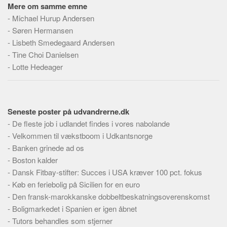
Mere om samme emne
Skribenter
-
Michael Hurup Andersen
Personer
-
Søren Hermansen
Steder
-
Lisbeth Smedegaard Andersen
Kilder
-
Tine Choi Danielsen
-
Lotte Hedeager
Om
Webstedet
Forhistorien
Seneste poster på udvandrerne.dk
Redigering
-
De fleste job i udlandet findes i vores nabolande
-
Velkommen til vækstboom i Udkantsnorge
Tekstannoncer
-
Banken grinede ad os
Bannere
-
Boston kalder
Hjælp
-
Dansk Fitbay-stifter: Succes i USA kræver 100 pct. fokus
-
Køb en feriebolig på Sicilien for en euro
-
Den fransk-marokkanske dobbeltbeskatningsoverenskomst
-
Boligmarkedet i Spanien er igen åbnet
-
Tutors behandles som stjerner