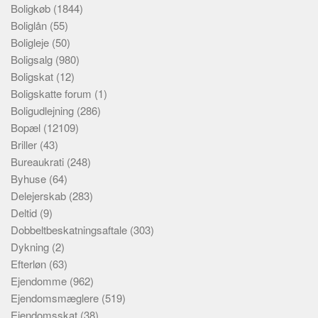
Boligkøb
(1844)
Boliglån
(55)
Boligleje
(50)
Boligsalg
(980)
Boligskat
(12)
Boligskatte forum
(1)
Boligudlejning
(286)
Bopæl
(12109)
Briller
(43)
Bureaukrati
(248)
Byhuse
(64)
Delejerskab
(283)
Deltid
(9)
Dobbeltbeskatningsaftale
(303)
Dykning
(2)
Efterløn
(63)
Ejendomme
(962)
Ejendomsmæglere
(519)
Ejendomsskat
(38)