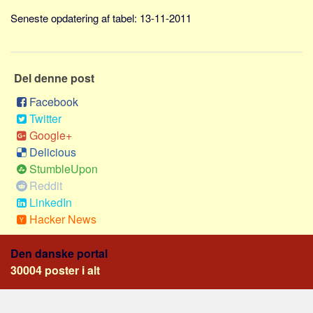
Social sikring og sundhed
Seneste opdatering af tabel: 13-11-2011
Transport
Alle
Aspekter
Del denne post
Køb og salg
Facebook
Twitter
Økonomi
Google+
Jura og regler
Delicious
Skatter og afgifter
StumbleUpon
Statistik
Reddit
LinkedIn
Praktisk
Hacker News
Alle
Meta
Den danske portal
30004 poster i alt
Dokumenttyper
Emner