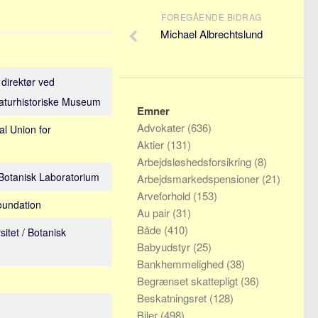
FOREGÅENDE BIDRAG
Michael Albrechtslund
 direktør ved
Naturhistoriske Museum
Emner
Advokater
(636)
al Union for
Aktier
(131)
Arbejdsløshedsforsikring
(8)
 Botanisk Laboratorium
Arbejdsmarkedspensioner
(21)
Arveforhold
(153)
oundation
Au pair
(31)
Både
(410)
itet / Botanisk
Babyudstyr
(25)
Bankhemmelighed
(38)
Begrænset skattepligt
(36)
Beskatningsret
(128)
Biler
(498)