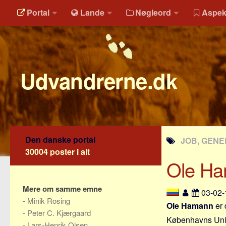
Portal
Lande
Nøgleord
Aspek
Udvandrerne.dk
Den danske portal
JOB, GENE
30004 poster i alt
Ole H
Mere om samme emne
03-02
-
Minik Rosing
Ole Hamann
er 
-
Peter C. Kjærgaard
Københavns Unive
-
Lars-Henrik Olsen