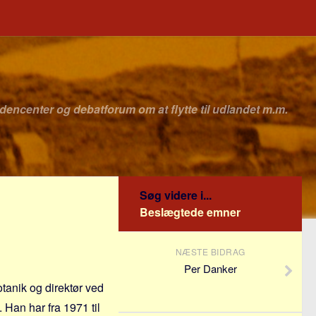
idencenter og debatforum om at flytte til udlandet m.m.
Søg videre i...
Beslægtede emner
NÆSTE BIDRAG
Per Danker
otanik og direktør ved
Han har fra 1971 til