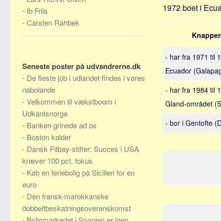
1972 boet i Ecu
-
Ib Friis
-
Carsten Rahbek
Knappen
- har fra 1971 til 
Seneste poster på udvandrerne.dk
Ecuador (Galapa
-
De fleste job i udlandet findes i vores
nabolande
- har fra 1984 til 
-
Velkommen til vækstboom i
Gland-området (S
Udkantsnorge
- bor i Gentofte 
-
Banken grinede ad os
-
Boston kalder
-
Dansk Fitbay-stifter: Succes i USA
kræver 100 pct. fokus
-
Køb en feriebolig på Sicilien for en
euro
-
Den fransk-marokkanske
dobbeltbeskatningsoverenskomst
-
Boligmarkedet i Spanien er igen