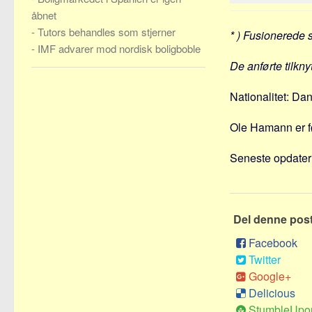
åbnet
-
Tutors behandles som stjerner
* ) Fusionerede 
-
IMF advarer mod nordisk boligboble
De anførte tilkny
Nationalitet: Da
Ole Hamann er f
Seneste opdateri
Del denne pos
Facebook
Twitter
Google+
Delicious
StumbleUpo