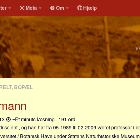
ter
Meta
Om
Hjælp
- V
RELT, BOPÆL
amann
-13
~Et minuts læsning · 191 ord
dr.scient., og han har fra 05-1989 til 02-2009 været professor i b
rsitet / Botanisk Have under Statens Naturhistoriske Museum. 