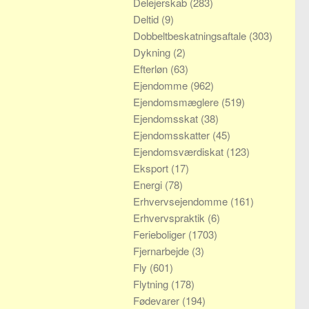
Delejerskab
(283)
Deltid
(9)
Dobbeltbeskatningsaftale
(303)
Dykning
(2)
Efterløn
(63)
Ejendomme
(962)
Ejendomsmæglere
(519)
Ejendomsskat
(38)
Ejendomsskatter
(45)
Ejendomsværdiskat
(123)
Eksport
(17)
Energi
(78)
Erhvervsejendomme
(161)
Erhvervspraktik
(6)
Ferieboliger
(1703)
Fjernarbejde
(3)
Fly
(601)
Flytning
(178)
Fødevarer
(194)