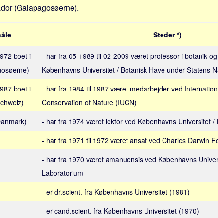
ador (Galapagosøerne).
åle
Steder *)
1972 boet i
- har fra 05-1989 til 02-2009 været professor i botanik og
gosøerne)
Københavns Universitet / Botanisk Have under Statens 
1987 boet i
- har fra 1984 til 1987 været medarbejder ved Internation
chweiz)
Conservation of Nature (IUCN)
(Danmark)
- har fra 1974 været lektor ved Københavns Universitet /
- har fra 1971 til 1972 været ansat ved Charles Darwin F
- har fra 1970 været amanuensis ved Københavns Univers
Laboratorium
- er dr.scient. fra Københavns Universitet (1981)
- er cand.scient. fra Københavns Universitet (1970)