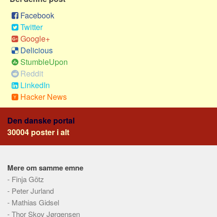
Social sikring og sundhed
Facebook
Transport
Twitter
Alle
Google+
Aspekter
Delicious
StumbleUpon
Køb og salg
Reddit
Økonomi
LinkedIn
Hacker News
Jura og regler
Skatter og afgifter
Den danske portal
Statistik
30004 poster i alt
Praktisk
Alle
Mere om samme emne
Meta
-
Finja Götz
-
Peter Jurland
Dokumenttyper
-
Mathias Gidsel
Emner
-
Thor Skov Jørgensen