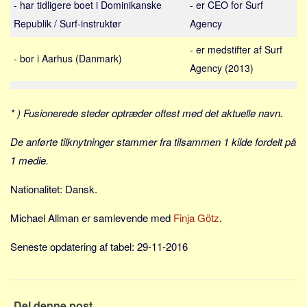
- har tidligere boet i Dominikanske
- er CEO for Surf
Sverige
Republik / Surf-instruktør
Agency
Norge
Thailand
- er medstifter af Surf
- bor i Aarhus (Danmark)
Agency (2013)
Italien
Grækenland
* ) Fusionerede steder optræder oftest med det aktuelle navn.
USA
Alle
De anførte tilknytninger stammer fra tilsammen 1 kilde fordelt på
Nøgleord
1 medie.
Bolig
Nationalitet: Dansk.
Job
Michael Allman er samlevende med
Finja Götz
.
Virksomhed
Seneste opdatering af tabel: 29-11-2016
Investering
Pension og opsparing
Forbrug
Del denne post