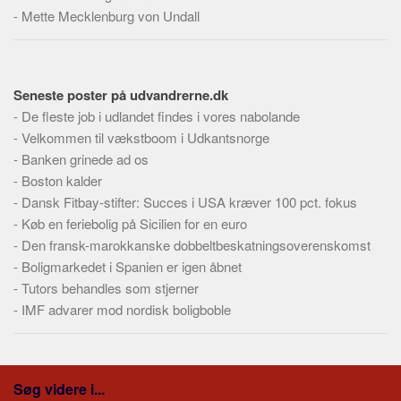
Skribenter
-
Mette Mecklenburg von Undall
Personer
Steder
Kilder
Seneste poster på udvandrerne.dk
-
De fleste job i udlandet findes i vores nabolande
Om
-
Velkommen til vækstboom i Udkantsnorge
Webstedet
-
Banken grinede ad os
-
Boston kalder
Forhistorien
-
Dansk Fitbay-stifter: Succes i USA kræver 100 pct. fokus
Redigering
-
Køb en feriebolig på Sicilien for en euro
Tekstannoncer
-
Den fransk-marokkanske dobbeltbeskatningsoverenskomst
-
Boligmarkedet i Spanien er igen åbnet
Bannere
-
Tutors behandles som stjerner
Hjælp
-
IMF advarer mod nordisk boligboble
Søg videre i...