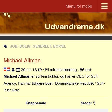
Menu for mobil
Portal
Udvandrerne.dk
Udvandrerne.dk
Utvandrerne.no
Utvandrarna.se
JOB, BOLIG, GENERELT, BOPÆL
Tyskland.dk
England.dk
Michael Allman
Rusland.dk
29-11-16
~Et minuts læsning · 86 ord
JLKM.dk
Michael Allman
er surf-instruktør, og han er CEO for Surf
Lande
Agency. Han har tidligere boet i Dominikanske Republik / Surf-
instruktør.
Tyrkiet
Spanien
Knappenåle
Steder *)
Frankrig