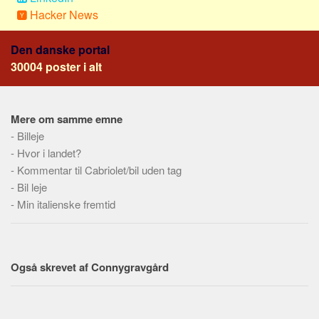
Social sikring og sundhed
Hacker News
Transport
Alle
Den danske portal
30004 poster i alt
Aspekter
Køb og salg
Mere om samme emne
Økonomi
-
Billeje
Jura og regler
-
Hvor i landet?
Skatter og afgifter
-
Kommentar til Cabriolet/bil uden tag
-
Bil leje
Statistik
-
Min italienske fremtid
Praktisk
Alle
Meta
Også skrevet af Connygravgård
Dokumenttyper
Emner