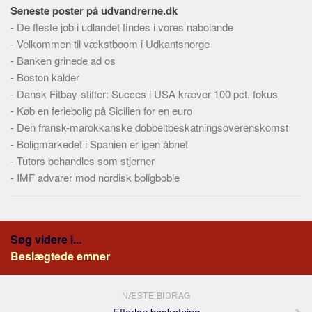
Skribenter
Seneste poster på udvandrerne.dk
-
De fleste job i udlandet findes i vores nabolande
Personer
-
Velkommen til vækstboom i Udkantsnorge
Steder
-
Banken grinede ad os
Kilder
-
Boston kalder
-
Dansk Fitbay-stifter: Succes i USA kræver 100 pct. fokus
Om
-
Køb en feriebolig på Sicilien for en euro
Webstedet
-
Den fransk-marokkanske dobbeltbeskatningsoverenskomst
-
Boligmarkedet i Spanien er igen åbnet
Forhistorien
-
Tutors behandles som stjerner
Redigering
-
IMF advarer mod nordisk boligboble
Tekstannoncer
Bannere
Hjælp
Søg videre i...
Beslægtede emner
NÆSTE BIDRAG
Efterløn beskatning