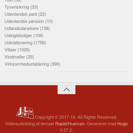
Tyverisikring
(33)
Udenlandsk pant
(22)
Udenlandsk pension
(10)
Udlandsdanskere
(138)
Udsigtsboliger
(108)
Udstationering
(1756)
Villaer
(1026)
Vindmøller
(25)
Virksomhedsetablering
(390)
Copyright © 2017-18. All Rights Reserved.
Videreudvikling af temaet
Rapid/Hueman
. Genereret med
Hugo
0.57.2.