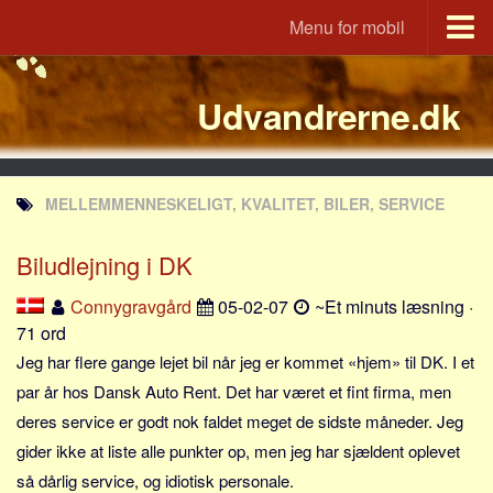
Menu for mobil
Portal
Udvandrerne.dk
Udvandrerne.dk
Utvandrerne.no
Utvandrarna.se
MELLEMMENNESKELIGT, KVALITET, BILER, SERVICE
Tyskland.dk
England.dk
Biludlejning i DK
Rusland.dk
Connygravgård
05-02-07
~Et minuts læsning ·
JLKM.dk
71 ord
Lande
Jeg har flere gange lejet bil når jeg er kommet «hjem» til DK. I et
par år hos Dansk Auto Rent. Det har været et fint firma, men
Tyrkiet
deres service er godt nok faldet meget de sidste måneder. Jeg
Spanien
gider ikke at liste alle punkter op, men jeg har sjældent oplevet
Frankrig
så dårlig service, og idiotisk personale.