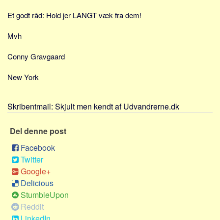
Sverige
Et godt råd: Hold jer LANGT væk fra dem!
Norge
Thailand
Mvh
Italien
Conny Gravgaard
Grækenland
New York
USA
Alle
Skribentmail:
Skjult men kendt af Udvandrerne.dk
Nøgleord
Del denne post
Bolig
Job
Facebook
Twitter
Virksomhed
Google+
Investering
Delicious
Pension og opsparing
StumbleUpon
Reddit
Forbrug
LinkedIn