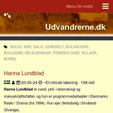
Menu for mobil
Portal
Udvandrerne.dk
Udvandrerne.dk
Utvandrerne.no
Utvandrarna.se
BOLIG, KØB, SALG, GENERELT, BOLIGEJERE,
Tyskland.dk
BOLIGKØB, DELEJERSKAB, FERIEBOLIGER, VILLAER,
England.dk
BOPÆL
Rusland.dk
Hanna Lundblad
JLKM.dk
20-05-24
~Et minuts læsning · 158 ord
Lande
Hanna Lundblad
er cand. phil. i dramaturgi og
Tyrkiet
manuskriptforfatter, og hun er programmedarbejder i Danmarks
Spanien
Radio / Drama (fra 1994). Hun ejer (ferie)bolig i Småland
Frankrig
(Sverige).