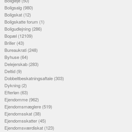
Boligleje
(50)
Boligsalg
(980)
Boligskat
(12)
Boligskatte forum
(1)
Boligudlejning
(286)
Bopæl
(12109)
Briller
(43)
Bureaukrati
(248)
Byhuse
(64)
Delejerskab
(283)
Deltid
(9)
Dobbeltbeskatningsaftale
(303)
Dykning
(2)
Efterløn
(63)
Ejendomme
(962)
Ejendomsmæglere
(519)
Ejendomsskat
(38)
Ejendomsskatter
(45)
Ejendomsværdiskat
(123)