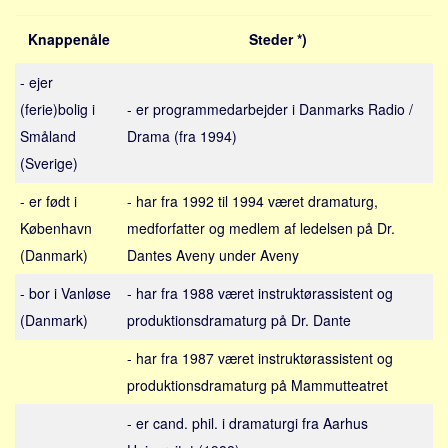
Sverige
Knappenåle
Steder *)
Norge
Thailand
- ejer
Italien
(ferie)bolig i
- er programmedarbejder i Danmarks Radio /
Grækenland
Småland
Drama (fra 1994)
(Sverige)
USA
Alle
- er født i
- har fra 1992 til 1994 været dramaturg,
København
medforfatter og medlem af ledelsen på Dr.
Nøgleord
(Danmark)
Dantes Aveny under Aveny
Bolig
- bor i Vanløse
- har fra 1988 været instruktørassistent og
Job
(Danmark)
produktionsdramaturg på Dr. Dante
Virksomhed
- har fra 1987 været instruktørassistent og
Investering
produktionsdramaturg på Mammutteatret
Pension og opsparing
Forbrug
- er cand. phil. i dramaturgi fra Aarhus