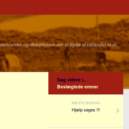
idencenter og debatforum om at flytte til udlandet m.m.
Søg videre i...
Beslægtede emner
NÆSTE BIDRAG
Hjælp søges !!!