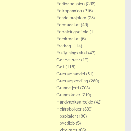
Førtidspension
(236)
Folkepension
(216)
Fonde projekter
(25)
Formueskat
(43)
Forretningsaftale
(1)
Forskerskat
(6)
Fradrag
(114)
Fraflytningsskat
(43)
Gør det selv
(19)
Golf
(118)
Grænsehandel
(51)
Grænsependling
(280)
Grunde jord
(703)
Grundskoler
(219)
Håndværksarbejde
(42)
Helårsboliger
(339)
Hospitaler
(186)
Hovedjob
(5)
Hvidevarer
(86)