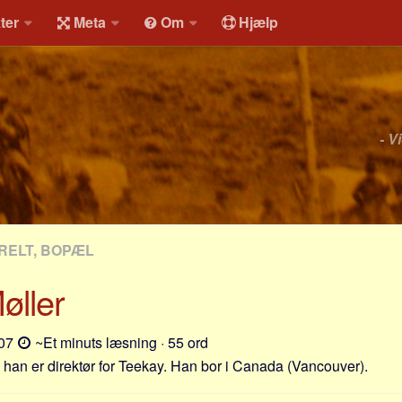
ter
Meta
Om
Hjælp
- V
RELT, BOPÆL
øller
-07
~Et minuts læsning · 55 ord
g han er direktør for Teekay. Han bor i Canada (Vancouver).