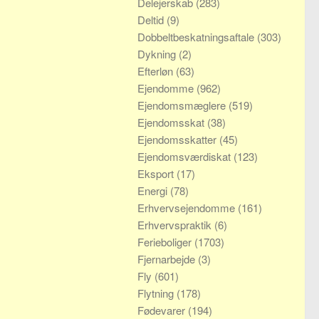
Delejerskab
(283)
Deltid
(9)
Dobbeltbeskatningsaftale
(303)
Dykning
(2)
Efterløn
(63)
Ejendomme
(962)
Ejendomsmæglere
(519)
Ejendomsskat
(38)
Ejendomsskatter
(45)
Ejendomsværdiskat
(123)
Eksport
(17)
Energi
(78)
Erhvervsejendomme
(161)
Erhvervspraktik
(6)
Ferieboliger
(1703)
Fjernarbejde
(3)
Fly
(601)
Flytning
(178)
Fødevarer
(194)