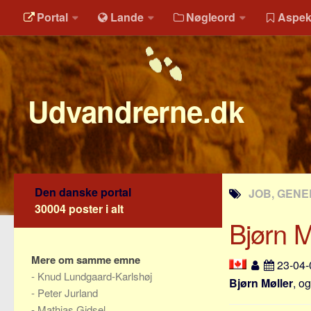
Portal
Lande
Nøgleord
Aspek
Udvandrerne.dk
Den danske portal
JOB, GENE
30004 poster i alt
Bjørn M
Mere om samme emne
23-04
-
Knud Lundgaard-Karlshøj
Bjørn Møller
, o
-
Peter Jurland
-
Mathias Gidsel