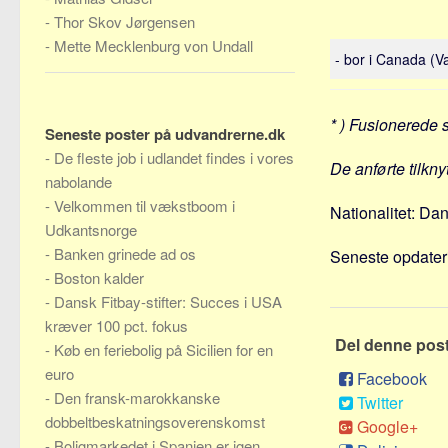
-
Thor Skov Jørgensen
-
Mette Mecklenburg von Undall
- bor i Canada (V
* ) Fusionerede 
Seneste poster på udvandrerne.dk
-
De fleste job i udlandet findes i vores
De anførte tilkn
nabolande
-
Velkommen til vækstboom i
Nationalitet: Da
Udkantsnorge
-
Banken grinede ad os
Seneste opdateri
-
Boston kalder
-
Dansk Fitbay-stifter: Succes i USA
kræver 100 pct. fokus
Del denne pos
-
Køb en feriebolig på Sicilien for en
euro
Facebook
-
Den fransk-marokkanske
Twitter
dobbeltbeskatningsoverenskomst
Google+
-
Boligmarkedet i Spanien er igen