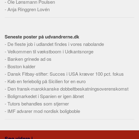
-
Ole Lønsmann Poulsen
Skribenter
-
Anja Ringgren Lovén
Personer
Steder
Kilder
Seneste poster på udvandrerne.dk
Om
-
De fleste job i udlandet findes i vores nabolande
-
Velkommen til vækstboom i Udkantsnorge
Webstedet
-
Banken grinede ad os
Forhistorien
-
Boston kalder
-
Dansk Fitbay-stifter: Succes i USA kræver 100 pct. fokus
Redigering
-
Køb en feriebolig på Sicilien for en euro
Tekstannoncer
-
Den fransk-marokkanske dobbeltbeskatningsoverenskomst
Bannere
-
Boligmarkedet i Spanien er igen åbnet
-
Tutors behandles som stjerner
Hjælp
-
IMF advarer mod nordisk boligboble
Søg videre i...