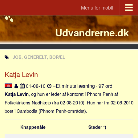
Menu for mobil
Portal
Udvandrerne.dk
Udvandrerne.dk
Utvandrerne.no
Utvandrarna.se
JOB, GENERELT, BOPÆL
Tyskland.dk
England.dk
Katja Levin
Rusland.dk
01-08-10
~Et minuts læsning · 97 ord
JLKM.dk
Katja Levin
, og hun er leder af kontoret i Phnom Penh af
Lande
Folkekirkens Nødhjælp (fra 02-08-2010). Hun har fra 02-08-2010
boet i Cambodia (Phnom Penh-området).
Tyrkiet
Spanien
Knappenåle
Steder *)
Frankrig