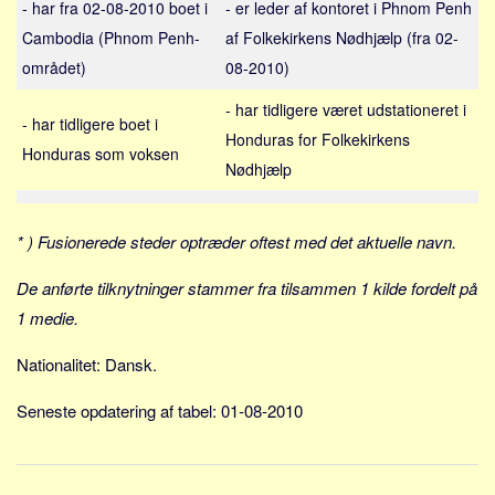
- har fra 02-08-2010 boet i
- er leder af kontoret i Phnom Penh
Sverige
Cambodia (Phnom Penh-
af Folkekirkens Nødhjælp (fra 02-
Norge
området)
08-2010)
Thailand
- har tidligere været udstationeret i
Italien
- har tidligere boet i
Honduras for Folkekirkens
Grækenland
Honduras som voksen
Nødhjælp
USA
Alle
* ) Fusionerede steder optræder oftest med det aktuelle navn.
Nøgleord
De anførte tilknytninger stammer fra tilsammen 1 kilde fordelt på
Bolig
1 medie.
Job
Nationalitet: Dansk.
Virksomhed
Investering
Seneste opdatering af tabel: 01-08-2010
Pension og opsparing
Forbrug