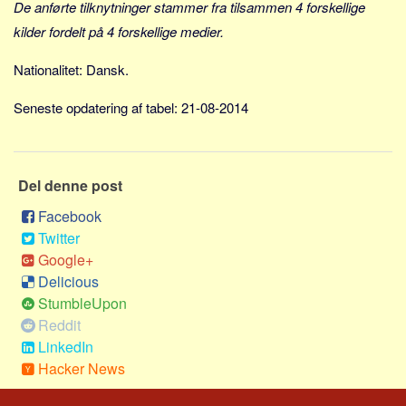
Social sikring og sundhed
De anførte tilknytninger stammer fra tilsammen 4 forskellige
kilder fordelt på 4 forskellige medier.
Transport
Alle
Nationalitet: Dansk.
Aspekter
Seneste opdatering af tabel: 21-08-2014
Køb og salg
Økonomi
Jura og regler
Del denne post
Skatter og afgifter
Facebook
Twitter
Statistik
Google+
Praktisk
Delicious
Alle
StumbleUpon
Reddit
Meta
LinkedIn
Dokumenttyper
Hacker News
Emner