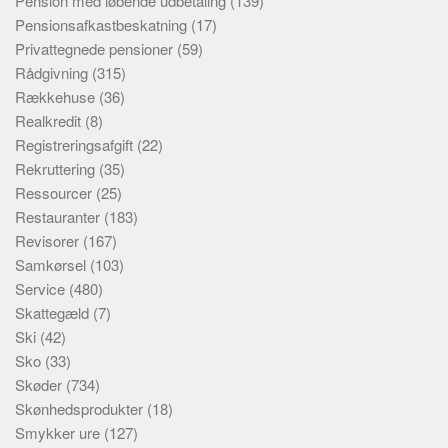
Pension med løbende udbetaling
(139)
Pensionsafkastbeskatning
(17)
Privattegnede pensioner
(59)
Rådgivning
(315)
Rækkehuse
(36)
Realkredit
(8)
Registreringsafgift
(22)
Rekruttering
(35)
Ressourcer
(25)
Restauranter
(183)
Revisorer
(167)
Samkørsel
(103)
Service
(480)
Skattegæld
(7)
Ski
(42)
Sko
(33)
Skøder
(734)
Skønhedsprodukter
(18)
Smykker ure
(127)