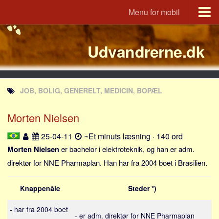
Menu for mobil
Portal
Udvandrerne.dk
Udvandrerne.dk
Utvandrerne.no
Utvandrarna.se
JOB, BOLIG, GENERELT, MEDICIN, BOPÆL
Tyskland.dk
England.dk
Morten Nielsen
Rusland.dk
25-04-11
~Et minuts læsning · 140 ord
JLKM.dk
Morten Nielsen
er bachelor i elektroteknik, og han er adm.
Lande
direktør for NNE Pharmaplan. Han har fra 2004 boet i Brasilien.
Tyrkiet
Knappenåle
Steder *)
Spanien
Frankrig
- har fra 2004 boet
- er adm. direktør for NNE Pharmaplan