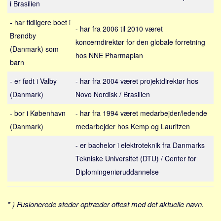
i Brasilien
Sverige
Norge
- har tidligere boet i
- har fra 2006 til 2010 været
Thailand
Brøndby
koncerndirektør for den globale forretning
(Danmark) som
Italien
hos NNE Pharmaplan
barn
Grækenland
- er født i Valby
USA
- har fra 2004 været projektdirektør hos
(Danmark)
Novo Nordisk / Brasilien
Alle
- bor i København
Nøgleord
- har fra 1994 været medarbejder/ledende
(Danmark)
medarbejder hos Kemp og Lauritzen
Bolig
- er bachelor i elektroteknik fra Danmarks
Job
Tekniske Universitet (DTU) / Center for
Virksomhed
Diplomingeniøruddannelse
Investering
Pension og opsparing
* ) Fusionerede steder optræder oftest med det aktuelle navn.
Forbrug