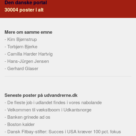
Den danske portal
Skribenter
30004 poster i alt
Personer
Steder
Mere om samme emne
Kilder
-
Kim Bjørnstrup
Om
-
Torbjørn Bjerke
-
Webstedet
Camilla Harder Hartvig
-
Hans-Jürgen Jensen
Forhistorien
-
Gerhard Glaser
Redigering
Tekstannoncer
Bannere
Seneste poster på udvandrerne.dk
Hjælp
-
De fleste job i udlandet findes i vores nabolande
-
Velkommen til vækstboom i Udkantsnorge
-
Banken grinede ad os
-
Boston kalder
-
Dansk Fitbay-stifter: Succes i USA kræver 100 pct. fokus