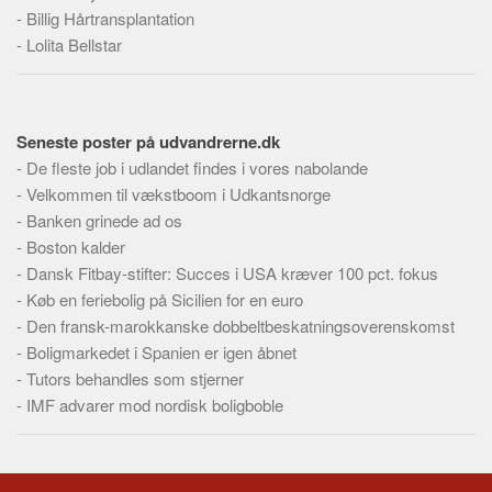
Skribenter
-
Billig Hårtransplantation
-
Lolita Bellstar
Personer
Steder
Kilder
Seneste poster på udvandrerne.dk
Om
-
De fleste job i udlandet findes i vores nabolande
-
Webstedet
Velkommen til vækstboom i Udkantsnorge
-
Banken grinede ad os
Forhistorien
-
Boston kalder
Redigering
-
Dansk Fitbay-stifter: Succes i USA kræver 100 pct. fokus
Tekstannoncer
-
Køb en feriebolig på Sicilien for en euro
-
Den fransk-marokkanske dobbeltbeskatningsoverenskomst
Bannere
-
Boligmarkedet i Spanien er igen åbnet
Hjælp
-
Tutors behandles som stjerner
-
IMF advarer mod nordisk boligboble