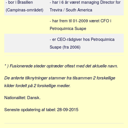
- bor i Brasilien
- har i 6 år været managing Director for
Sverige
(Campinas-området)
Trevira / South America
Norge
Thailand
- har frem til 01-2009 været CFO i
Petroquimica Suape
Italien
Grækenland
- er CEO-rådgiver hos Petroquimica
USA
Suape (fra 2006)
Alle
* ) Fusionerede steder optræder oftest med det aktuelle navn.
Nøgleord
Bolig
De anførte tilknytninger stammer fra tilsammen 2 forskellige
kilder fordelt på 2 forskellige medier.
Job
Virksomhed
Nationalitet: Dansk.
Investering
Seneste opdatering af tabel: 28-09-2015
Pension og opsparing
Forbrug