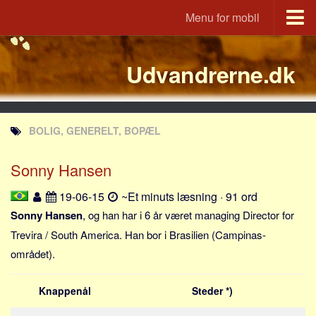
Menu for mobil
Portal
Udvandrerne.dk
Udvandrerne.dk
Utvandrerne.no
Utvandrarna.se
BOLIG, GENERELT, BOPÆL
Tyskland.dk
England.dk
Sonny Hansen
Rusland.dk
19-06-15
~Et minuts læsning · 91 ord
JLKM.dk
Sonny Hansen
, og han har i 6 år været managing Director for
Lande
Trevira / South America. Han bor i Brasilien (Campinas-
området).
Tyrkiet
Spanien
Knappenål
Steder *)
Frankrig