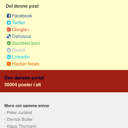
Social sikring og sundhed
Del denne post
Transport
Facebook
Alle
Twitter
Aspekter
Google+
Delicious
Køb og salg
StumbleUpon
Økonomi
Reddit
LinkedIn
Jura og regler
Hacker News
Skatter og afgifter
Statistik
Den danske portal
30004 poster i alt
Praktisk
Alle
Meta
Mere om samme emne
-
Peter Jurland
Dokumenttyper
-
Derrick Butler
Emner
-
Klaus Thymann