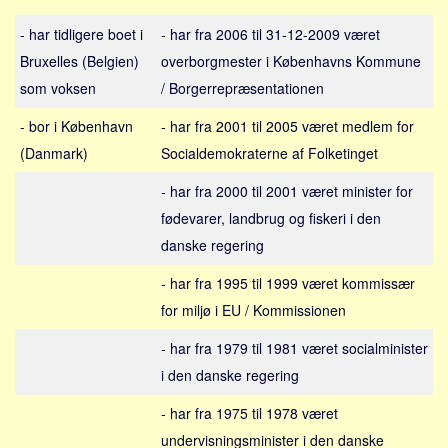
Sverige
- har tidligere boet i
- har fra 2006 til 31-12-2009 været
Norge
Bruxelles (Belgien)
overborgmester i Københavns Kommune
Thailand
som voksen
/ Borgerrepræsentationen
Italien
- bor i København
- har fra 2001 til 2005 været medlem for
Grækenland
(Danmark)
Socialdemokraterne af Folketinget
USA
- har fra 2000 til 2001 været minister for
Alle
fødevarer, landbrug og fiskeri i den
Nøgleord
danske regering
Bolig
- har fra 1995 til 1999 været kommissær
Job
for miljø i EU / Kommissionen
Virksomhed
- har fra 1979 til 1981 været socialminister
Investering
i den danske regering
Pension og opsparing
- har fra 1975 til 1978 været
Forbrug
undervisningsminister i den danske