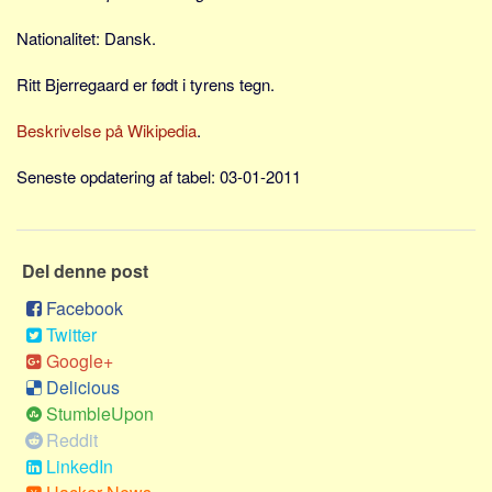
Skribenter
Nationalitet: Dansk.
Personer
Steder
Ritt Bjerregaard er født i tyrens tegn.
Kilder
Beskrivelse på Wikipedia
.
Om
Seneste opdatering af tabel: 03-01-2011
Webstedet
Forhistorien
Redigering
Del denne post
Tekstannoncer
Facebook
Bannere
Twitter
Google+
Hjælp
Delicious
StumbleUpon
Reddit
LinkedIn