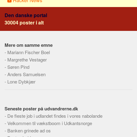
Hacker News
Den danske portal
30004 poster i alt
Mere om samme emne
-
Mariann Fischer Boel
-
Margrethe Vestager
-
Søren Pind
-
Anders Samuelsen
-
Lone Dybkjær
Seneste poster på udvandrerne.dk
-
De fleste job i udlandet findes i vores nabolande
-
Velkommen til vækstboom i Udkantsnorge
-
Banken grinede ad os