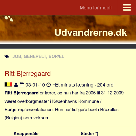
Menu for mobil
Portal
Udvandrerne.dk
Udvandrerne.dk
Utvandrerne.no
Utvandrarna.se
JOB, GENERELT, BOPÆL
Tyskland.dk
England.dk
Ritt Bjerregaard
Rusland.dk
03-01-10
~Et minuts læsning · 204 ord
JLKM.dk
Ritt Bjerregaard
er lærer, og hun har fra 2006 til 31-12-2009
Lande
været overborgmester i Københavns Kommune /
Borgerrepræsentationen. Hun har tidligere boet i Bruxelles
Tyrkiet
(Belgien) som voksen.
Spanien
Frankrig
Knappenåle
Steder *)