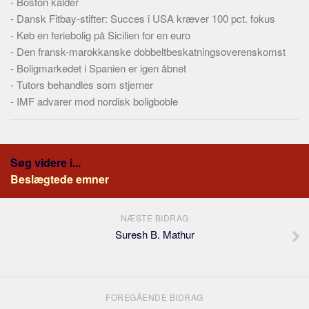
-
Boston kalder
-
Dansk Fitbay-stifter: Succes i USA kræver 100 pct. fokus
-
Køb en feriebolig på Sicilien for en euro
-
Den fransk-marokkanske dobbeltbeskatningsoverenskomst
-
Boligmarkedet i Spanien er igen åbnet
-
Tutors behandles som stjerner
-
IMF advarer mod nordisk boligboble
Søg videre i...
Beslægtede emner
NÆSTE BIDRAG
Suresh B. Mathur
FOREGÅENDE BIDRAG