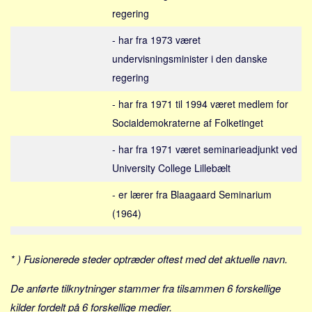
Social sikring og sundhed
regering
Transport
- har fra 1973 været
Alle
undervisningsminister i den danske
Aspekter
regering
Køb og salg
- har fra 1971 til 1994 været medlem for
Økonomi
Socialdemokraterne af Folketinget
Jura og regler
- har fra 1971 været seminarieadjunkt ved
Skatter og afgifter
University College Lillebælt
Statistik
- er lærer fra Blaagaard Seminarium
Praktisk
(1964)
Alle
Meta
* ) Fusionerede steder optræder oftest med det aktuelle navn.
Dokumenttyper
De anførte tilknytninger stammer fra tilsammen 6 forskellige
Emner
kilder fordelt på 6 forskellige medier.