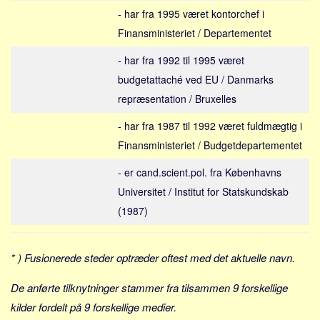
Social sikring og sundhed
- har fra 1995 været kontorchef i
Transport
Finansministeriet / Departementet
Alle
- har fra 1992 til 1995 været
Aspekter
budgetattaché ved EU / Danmarks
repræsentation / Bruxelles
Køb og salg
Økonomi
- har fra 1987 til 1992 været fuldmægtig i
Jura og regler
Finansministeriet / Budgetdepartementet
Skatter og afgifter
- er cand.scient.pol. fra Københavns
Statistik
Universitet / Institut for Statskundskab
Praktisk
(1987)
Alle
Meta
* ) Fusionerede steder optræder oftest med det aktuelle navn.
Dokumenttyper
De anførte tilknytninger stammer fra tilsammen 9 forskellige
Emner
kilder fordelt på 9 forskellige medier.