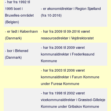
- har fra 1992 til
Sverige
1995 boet i
- er økonomidirektør i Region Sjælland
Norge
Bruxelles-området
(fra 10-2016)
Thailand
(Belgien)
Italien
- er født i København
- har fra 2009 til 09-2016 været
Grækenland
(Danmark)
ressourcedirektør i Vejdirektoratet
USA
- har fra 2006 til 2009 været
Alle
- bor i Birkerød
kommunaldirektør i Frederikssund
Nøgleord
(Danmark)
Kommune
Bolig
- har fra 2003 til 2006 været
Job
kommunaldirektør i Farum Kommune
Virksomhed
under Furesø Kommune
Investering
- har fra 1998 til 2002 været
Pension og opsparing
vicekommunaldirektør i Græsted-Gilleleje
Forbrug
Kommune under Gribskov Kommune