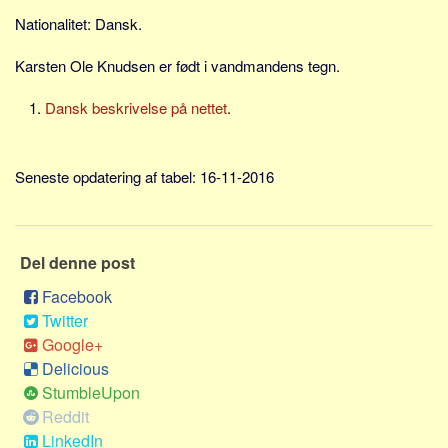
Skribenter
Nationalitet: Dansk.
Personer
Karsten Ole Knudsen er født i vandmandens tegn.
Steder
Kilder
Dansk beskrivelse på nettet
.
Om
Seneste opdatering af tabel: 16-11-2016
Webstedet
Forhistorien
Redigering
Del denne post
Tekstannoncer
Facebook
Bannere
Twitter
Hjælp
Google+
Delicious
StumbleUpon
Reddit
LinkedIn