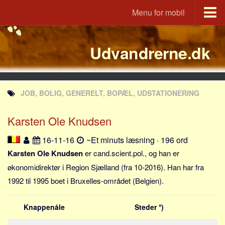
Menu for mobil
Portal
Udvandrerne.dk
Udvandrerne.dk
Utvandrerne.no
Utvandrarna.se
JOB, BOLIG, GENERELT, BOPÆL, UDSTATIONERING
Tyskland.dk
England.dk
Karsten Ole Knudsen
Rusland.dk
16-11-16
~Et minuts læsning · 196 ord
JLKM.dk
Karsten Ole Knudsen
er cand.scient.pol., og han er
Lande
økonomidirektør i Region Sjælland (fra 10-2016). Han har fra
1992 til 1995 boet i Bruxelles-området (Belgien).
Tyrkiet
Spanien
Knappenåle
Steder *)
Frankrig