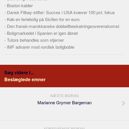
-
Boston kalder
-
Dansk Fitbay-stifter: Succes i USA kræver 100 pct. fokus
-
Køb en feriebolig på Sicilien for en euro
-
Den fransk-marokkanske dobbeltbeskatningsoverenskomst
-
Boligmarkedet i Spanien er igen åbnet
-
Tutors behandles som stjerner
-
IMF advarer mod nordisk boligboble
Søg videre i...
Beslægtede emner
NÆSTE BIDRAG
Marianne Grymer Bargeman
FOREGÅENDE BIDRAG