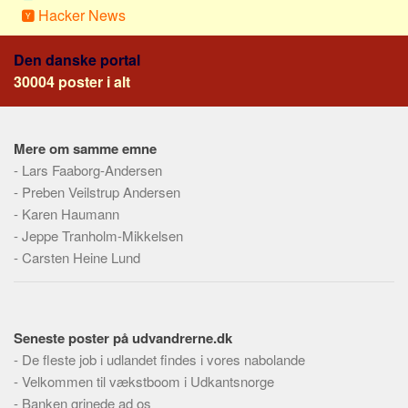
Hacker News
Den danske portal
30004 poster i alt
Mere om samme emne
-
Lars Faaborg-Andersen
-
Preben Veilstrup Andersen
-
Karen Haumann
-
Jeppe Tranholm-Mikkelsen
-
Carsten Heine Lund
Seneste poster på udvandrerne.dk
-
De fleste job i udlandet findes i vores nabolande
-
Velkommen til vækstboom i Udkantsnorge
-
Banken grinede ad os