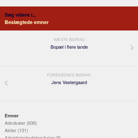
Søg videre i...
Beslægtede emner
NÆSTE BIDRAG
Bopæl i flere lande
FOREGÅENDE BIDRAG
Jens Vestergaard
Emner
Advokater
(636)
Aktier
(131)
Arbejdsløshedsforsikring
(8)