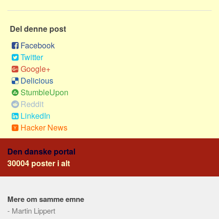
Social sikring og sundhed
Transport
Del denne post
Alle
Facebook
Aspekter
Twitter
Køb og salg
Google+
Delicious
Økonomi
StumbleUpon
Jura og regler
Reddit
Skatter og afgifter
LinkedIn
Hacker News
Statistik
Praktisk
Den danske portal
Alle
30004 poster i alt
Meta
Dokumenttyper
Mere om samme emne
Emner
-
Martin Lippert