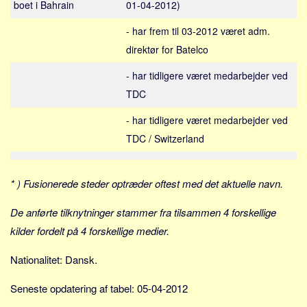
boet i Bahrain
01-04-2012)
Sverige
Norge
- har frem til 03-2012 været adm.
Thailand
direktør for Batelco
Italien
- har tidligere været medarbejder ved
Grækenland
TDC
USA
- har tidligere været medarbejder ved
Alle
TDC / Switzerland
Nøgleord
* ) Fusionerede steder optræder oftest med det aktuelle navn.
Bolig
Job
De anførte tilknytninger stammer fra tilsammen 4 forskellige
Virksomhed
kilder fordelt på 4 forskellige medier.
Investering
Nationalitet: Dansk.
Pension og opsparing
Seneste opdatering af tabel: 05-04-2012
Forbrug