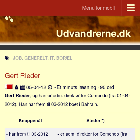
Menu for mobil
Portal
Udvandrerne.dk
Udvandrerne.dk
Utvandrerne.no
Utvandrarna.se
JOB, GENERELT, IT, BOPÆL
Tyskland.dk
England.dk
Gert Rieder
Rusland.dk
05-04-12
~Et minuts læsning · 95 ord
JLKM.dk
Gert Rieder
, og han er adm. direktør for Comendo (fra 01-04-
Lande
2012). Han har frem til 03-2012 boet i Bahrain.
Tyrkiet
Knappenål
Steder *)
Spanien
Frankrig
- har frem til 03-2012
- er adm. direktør for Comendo (fra