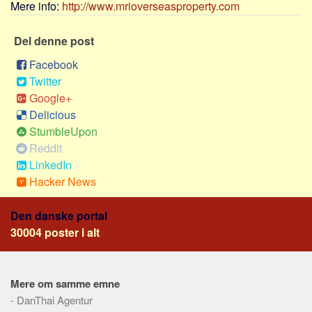
Social sikring og sundhed
Mere info:
http://www.mrioverseasproperty.com
Transport
Del denne post
Alle
Facebook
Aspekter
Twitter
Køb og salg
Google+
Delicious
Økonomi
StumbleUpon
Jura og regler
Reddit
Skatter og afgifter
LinkedIn
Hacker News
Statistik
Praktisk
Den danske portal
Alle
30004 poster i alt
Meta
Dokumenttyper
Mere om samme emne
Emner
-
DanThai Agentur