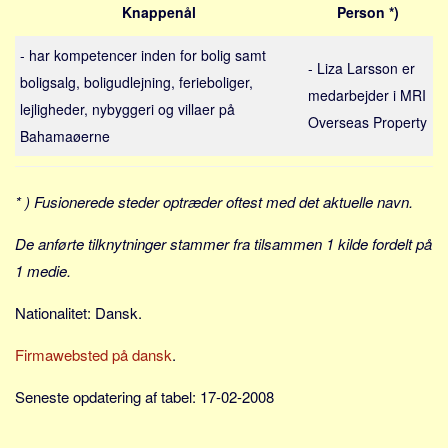
Sverige
Knappenål
Person *)
Norge
- har kompetencer inden for bolig samt
- Liza Larsson er
Thailand
boligsalg, boligudlejning, ferieboliger,
medarbejder i MRI
Italien
lejligheder, nybyggeri og villaer på
Overseas Property
Grækenland
Bahamaøerne
USA
Alle
* ) Fusionerede steder optræder oftest med det aktuelle navn.
Nøgleord
De anførte tilknytninger stammer fra tilsammen 1 kilde fordelt på
Bolig
1 medie.
Job
Nationalitet: Dansk.
Virksomhed
Firmawebsted på dansk
.
Investering
Pension og opsparing
Seneste opdatering af tabel: 17-02-2008
Forbrug