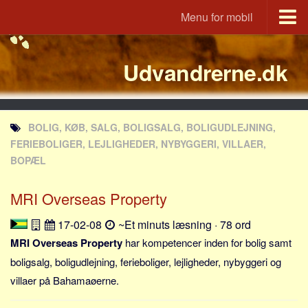
Menu for mobil
Portal
Udvandrerne.dk
Udvandrerne.dk
Utvandrerne.no
Utvandrarna.se
BOLIG, KØB, SALG, BOLIGSALG, BOLIGUDLEJNING,
Tyskland.dk
FERIEBOLIGER, LEJLIGHEDER, NYBYGGERI, VILLAER,
England.dk
BOPÆL
Rusland.dk
MRI Overseas Property
JLKM.dk
17-02-08
~Et minuts læsning · 78 ord
Lande
MRI Overseas Property
har kompetencer inden for bolig samt
Tyrkiet
boligsalg, boligudlejning, ferieboliger, lejligheder, nybyggeri og
Spanien
villaer på Bahamaøerne.
Frankrig