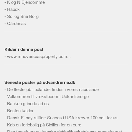
-
K og N Ejendomme
Skribenter
-
Habdk
Personer
-
Sol og Sne Bolig
Steder
-
Cárdenas
Kilder
Om
Kilder i denne post
Webstedet
-
www.mrioverseasproperty.com...
Forhistorien
Redigering
Tekstannoncer
Seneste poster på udvandrerne.dk
Bannere
-
De fleste job i udlandet findes i vores nabolande
-
Velkommen til vækstboom i Udkantsnorge
Hjælp
-
Banken grinede ad os
-
Boston kalder
-
Dansk Fitbay-stifter: Succes i USA kræver 100 pct. fokus
-
Køb en feriebolig på Sicilien for en euro
-
Den fransk-marokkanske dobbeltbeskatningsoverenskomst