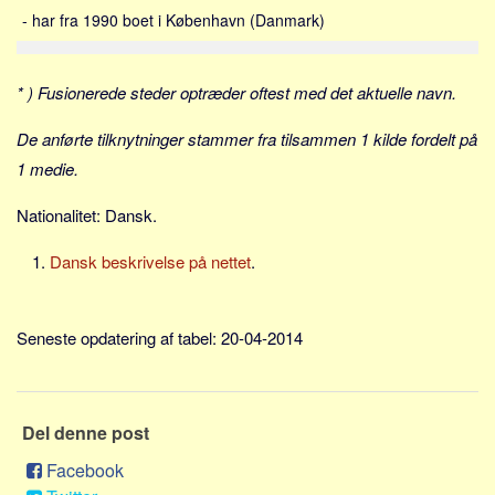
Sverige
- har fra 1990 boet i København (Danmark)
Norge
Thailand
* ) Fusionerede steder optræder oftest med det aktuelle navn.
Italien
De anførte tilknytninger stammer fra tilsammen 1 kilde fordelt på
Grækenland
1 medie.
USA
Nationalitet: Dansk.
Alle
Nøgleord
Dansk beskrivelse på nettet
.
Bolig
Job
Seneste opdatering af tabel: 20-04-2014
Virksomhed
Investering
Del denne post
Pension og opsparing
Forbrug
Facebook