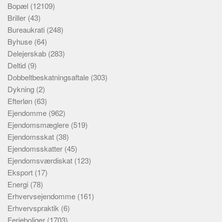
Bopæl
(12109)
Briller
(43)
Bureaukrati
(248)
Byhuse
(64)
Delejerskab
(283)
Deltid
(9)
Dobbeltbeskatningsaftale
(303)
Dykning
(2)
Efterløn
(63)
Ejendomme
(962)
Ejendomsmæglere
(519)
Ejendomsskat
(38)
Ejendomsskatter
(45)
Ejendomsværdiskat
(123)
Eksport
(17)
Energi
(78)
Erhvervsejendomme
(161)
Erhvervspraktik
(6)
Ferieboliger
(1703)