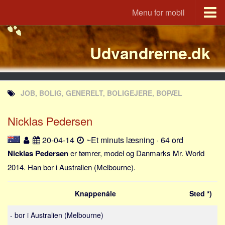
Menu for mobil
Portal
Udvandrerne.dk
Udvandrerne.dk
Utvandrerne.no
Utvandrarna.se
JOB, BOLIG, GENERELT, BOLIGEJERE, BOPÆL
Tyskland.dk
England.dk
Nicklas Pedersen
Rusland.dk
20-04-14
~Et minuts læsning · 64 ord
JLKM.dk
Nicklas Pedersen
er tømrer, model og Danmarks Mr. World
Lande
2014. Han bor i Australien (Melbourne).
Tyrkiet
Knappenåle
Sted *)
Spanien
Frankrig
- bor i Australien (Melbourne)