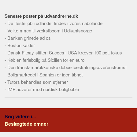
Skribenter
Personer
Seneste poster på udvandrerne.dk
Steder
-
De fleste job i udlandet findes i vores nabolande
-
Velkommen til vækstboom i Udkantsnorge
Kilder
-
Banken grinede ad os
Om
-
Boston kalder
-
Dansk Fitbay-stifter: Succes i USA kræver 100 pct. fokus
Webstedet
-
Køb en feriebolig på Sicilien for en euro
Forhistorien
-
Den fransk-marokkanske dobbeltbeskatningsoverenskomst
Redigering
-
Boligmarkedet i Spanien er igen åbnet
-
Tutors behandles som stjerner
Tekstannoncer
-
IMF advarer mod nordisk boligboble
Bannere
Hjælp
Søg videre i...
Beslægtede emner