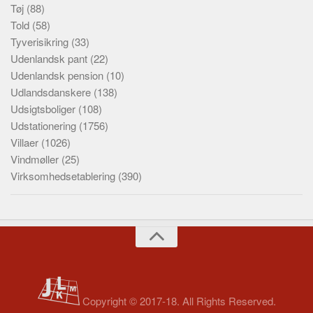
Tøj
(88)
Told
(58)
Tyverisikring
(33)
Udenlandsk pant
(22)
Udenlandsk pension
(10)
Udlandsdanskere
(138)
Udsigtsboliger
(108)
Udstationering
(1756)
Villaer
(1026)
Vindmøller
(25)
Virksomhedsetablering
(390)
Copyright © 2017-18. All Rights Reserved.