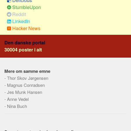
Delicious
Skribenter
StumbleUpon
Personer
Reddit
LinkedIn
Steder
Hacker News
Kilder
Om
Den danske portal
30004 poster i alt
Webstedet
Forhistorien
Redigering
Mere om samme emne
-
Thor Skov Jørgensen
Tekstannoncer
-
Magnus Conradsen
Bannere
-
Jes Munk Hansen
Hjælp
-
Anne Vedel
-
Nina Buch