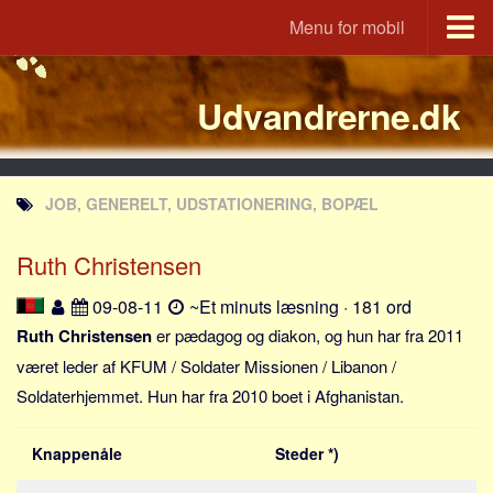
Menu for mobil
Portal
Udvandrerne.dk
Udvandrerne.dk
Utvandrerne.no
Utvandrarna.se
JOB, GENERELT, UDSTATIONERING, BOPÆL
Tyskland.dk
England.dk
Ruth Christensen
Rusland.dk
09-08-11
~Et minuts læsning · 181 ord
JLKM.dk
Ruth Christensen
er pædagog og diakon, og hun har fra 2011
Lande
været leder af KFUM / Soldater Missionen / Libanon /
Soldaterhjemmet. Hun har fra 2010 boet i Afghanistan.
Tyrkiet
Spanien
Knappenåle
Steder *)
Frankrig