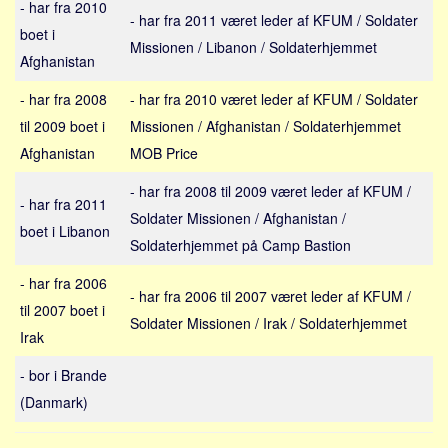
- har fra 2010
Sverige
- har fra 2011 været leder af KFUM / Soldater
boet i
Norge
Missionen / Libanon / Soldaterhjemmet
Afghanistan
Thailand
- har fra 2008
- har fra 2010 været leder af KFUM / Soldater
Italien
til 2009 boet i
Missionen / Afghanistan / Soldaterhjemmet
Grækenland
Afghanistan
MOB Price
USA
- har fra 2008 til 2009 været leder af KFUM /
Alle
- har fra 2011
Soldater Missionen / Afghanistan /
Nøgleord
boet i Libanon
Soldaterhjemmet på Camp Bastion
Bolig
- har fra 2006
- har fra 2006 til 2007 været leder af KFUM /
Job
til 2007 boet i
Soldater Missionen / Irak / Soldaterhjemmet
Virksomhed
Irak
Investering
- bor i Brande
Pension og opsparing
(Danmark)
Forbrug