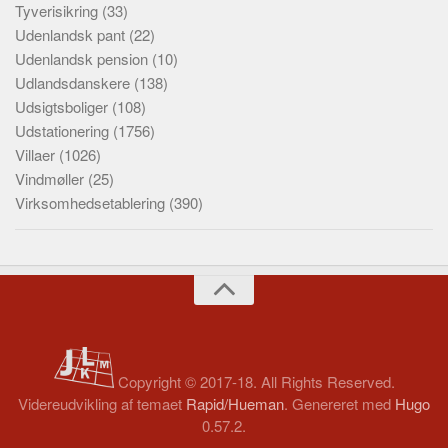
Tyverisikring
(33)
Udenlandsk pant
(22)
Udenlandsk pension
(10)
Udlandsdanskere
(138)
Udsigtsboliger
(108)
Udstationering
(1756)
Villaer
(1026)
Vindmøller
(25)
Virksomhedsetablering
(390)
Copyright © 2017-18. All Rights Reserved.
Videreudvikling af temaet
Rapid/Hueman
. Genereret med
Hugo
0.57.2.