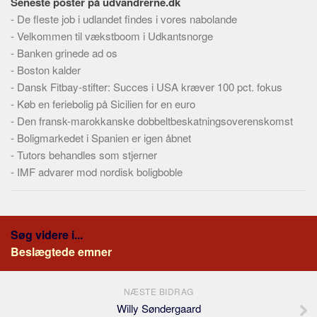
Seneste poster på udvandrerne.dk
-
De fleste job i udlandet findes i vores nabolande
-
Velkommen til vækstboom i Udkantsnorge
-
Banken grinede ad os
-
Boston kalder
-
Dansk Fitbay-stifter: Succes i USA kræver 100 pct. fokus
-
Køb en feriebolig på Sicilien for en euro
-
Den fransk-marokkanske dobbeltbeskatningsoverenskomst
-
Boligmarkedet i Spanien er igen åbnet
-
Tutors behandles som stjerner
-
IMF advarer mod nordisk boligboble
Søg videre i...
Beslægtede emner
NÆSTE BIDRAG
Willy Søndergaard