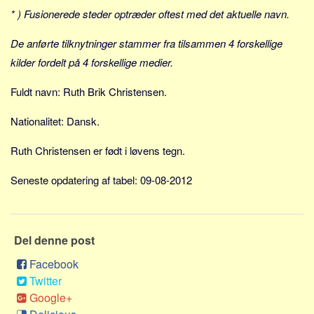
Social sikring og sundhed
* ) Fusionerede steder optræder oftest med det aktuelle navn.
Transport
De anførte tilknytninger stammer fra tilsammen 4 forskellige
Alle
kilder fordelt på 4 forskellige medier.
Aspekter
Fuldt navn: Ruth Brik Christensen.
Køb og salg
Økonomi
Nationalitet: Dansk.
Jura og regler
Ruth Christensen er født i løvens tegn.
Skatter og afgifter
Seneste opdatering af tabel: 09-08-2012
Statistik
Praktisk
Alle
Del denne post
Meta
Facebook
Dokumenttyper
Twitter
Google+
Emner