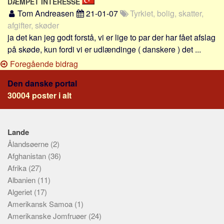
DÆMPET INTERESSE
Tom Andreasen
21-01-07
Tyrkiet, bolig, skatter,
afgifter, skøder
ja det kan jeg godt forstå, vi er lige to par der har fået afslag
på skøde, kun fordi vi er udlændinge ( danskere ) det ...
Foregående bidrag
Den danske portal
30004 poster i alt
Lande
Ålandsøerne
(2)
Afghanistan
(36)
Afrika
(27)
Albanien
(11)
Algeriet
(17)
Amerikansk Samoa
(1)
Amerikanske Jomfruøer
(24)