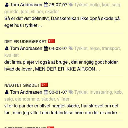
Tom Andreasen
28-07-07
Tyrkiet, bolig, køb, salg,
grunde, jord, villaer, skøder
Så er det vist definitivt, Danskere kan ikke opnå skøde på
eget hus i tyrkiet ...
DET ER UDEMÆRKET
Tom Andreasen
04-03-07
Tyrkiet, rejse, transport,
kvalitet
det firma plejer vi også at bruge , det er rigtig godt holder
hvad de lover , MEN DER ER IKKE AIRCON ...
NÆGTET SKØDE !
Tom Andreasen
30-01-07
Tyrkiet, investering, køb,
salg, ejendomme, skøder, villaer
vi er to par der er blivet nægtet skøde, har skrevet om det
før , men jeg ville i den forbindelse høre om der er andre ...