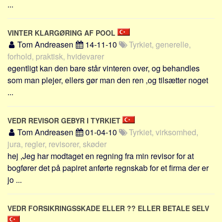
...
Skribenter
Personer
VINTER KLARGØRING AF POOL
Steder
Tom Andreasen
14-11-10
Tyrkiet, generelle,
Kilder
forhold, praktisk, hvidevarer
egentligt kan den bare står vinteren over, og behandles
Om
som man plejer, ellers gør man den ren ,og tilsætter noget
Webstedet
...
Forhistorien
Redigering
VEDR REVISOR GEBYR I TYRKIET
Tom Andreasen
01-04-10
Tyrkiet, virksomhed,
Tekstannoncer
jura, regler, revisorer, skøder
Bannere
hej ,Jeg har modtaget en regning fra min revisor for at
Hjælp
bogfører det på papiret anførte regnskab for et firma der er
jo ...
VEDR FORSIKRINGSSKADE ELLER ?? ELLER BETALE SELV