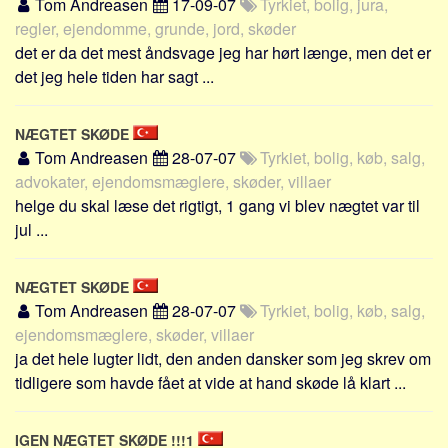
Tom Andreasen
17-09-07
Tyrkiet, bolig, jura,
regler, ejendomme, grunde, jord, skøder
det er da det mest åndsvage jeg har hørt længe, men det er
det jeg hele tiden har sagt ...
NÆGTET SKØDE
Tom Andreasen
28-07-07
Tyrkiet, bolig, køb, salg,
advokater, ejendomsmæglere, skøder, villaer
helge du skal læse det rigtigt, 1 gang vi blev nægtet var til
jul ...
NÆGTET SKØDE
Tom Andreasen
28-07-07
Tyrkiet, bolig, køb, salg,
ejendomsmæglere, skøder, villaer
ja det hele lugter lidt, den anden dansker som jeg skrev om
tidligere som havde fået at vide at hand skøde lå klart ...
IGEN NÆGTET SKØDE !!!1