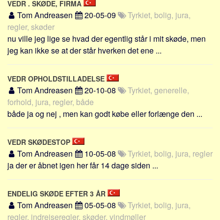
VEDR . SKØDE, FIRMA
Tom Andreasen
20-05-09
Tyrkiet, bolig, jura,
regler, skøder
nu ville jeg lige se hvad der egentlig står i mit skøde, men
jeg kan ikke se at der står hverken det ene ...
VEDR OPHOLDSTILLADELSE
Tom Andreasen
20-10-08
Tyrkiet, generelle,
forhold, jura, regler, både
både ja og nej , men kan godt købe eller forlænge den ...
VEDR SKØDESTOP
Tom Andreasen
10-05-08
Tyrkiet, bolig, jura, regler
ja der er åbnet igen her får 14 dage siden ...
ENDELIG SKØDE EFTER 3 ÅR
Tom Andreasen
05-05-08
Tyrkiet, bolig, jura,
regler, indrejseregler, skøder, vindmøller