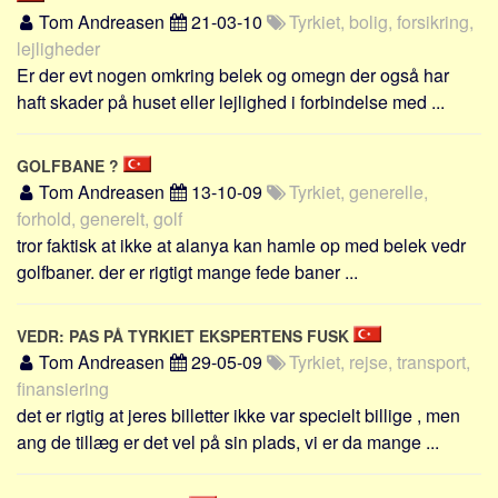
Tom Andreasen
21-03-10
Tyrkiet, bolig, forsikring,
lejligheder
Er der evt nogen omkring belek og omegn der også har
haft skader på huset eller lejlighed i forbindelse med ...
GOLFBANE ?
Tom Andreasen
13-10-09
Tyrkiet, generelle,
forhold, generelt, golf
tror faktisk at ikke at alanya kan hamle op med belek vedr
golfbaner. der er rigtigt mange fede baner ...
VEDR: PAS PÅ TYRKIET EKSPERTENS FUSK
Tom Andreasen
29-05-09
Tyrkiet, rejse, transport,
finansiering
det er rigtig at jeres billetter ikke var specielt billige , men
ang de tillæg er det vel på sin plads, vi er da mange ...