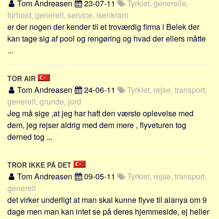
Social sikring og sundhed
Tom Andreasen
23-07-11
Tyrkiet, generelle,
forhold, generelt, service, isenkram
Transport
er der nogen der kender til et troværdig firma i Belek der
Alle
kan tage sig af pool og rengøring og hvad der ellers måtte
...
Aspekter
Køb og salg
TOR AIR
Økonomi
Tom Andreasen
24-06-11
Tyrkiet, rejse, transport,
Jura og regler
generelt, grunde, jord
Jeg må sige ,at jeg har haft den værste oplevelse med
Skatter og afgifter
dem, jeg rejser aldrig med dem mere , flyveturen tog
Statistik
derned tog ...
Praktisk
Alle
TROR IKKE PÅ DET
Tom Andreasen
Meta
09-05-11
Tyrkiet, rejse, transport,
generelt
Dokumenttyper
det virker underligt at man skal kunne flyve til alanya om 9
Emner
dage men man kan intet se på deres hjemmeside, ej heller