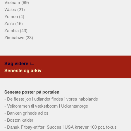
Vietnam
(99)
Wales
(21)
Yemen
(4)
Zaire
(15)
Zambia
(43)
Zimbabwe
(33)
Søg videre i...
Seneste og arkiv
Seneste poster på portalen
-
De fleste job i udlandet findes i vores nabolande
-
Velkommen til vækstboom i Udkantsnorge
-
Banken grinede ad os
-
Boston kalder
-
Dansk Fitbay-stifter: Succes i USA kræver 100 pct. fokus