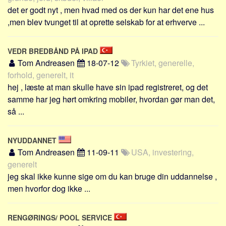
Sverige
det er godt nyt , men hvad med os der kun har det ene hus
Norge
,men blev tvunget til at oprette selskab for at erhverve ...
Thailand
VEDR BREDBÅND PÅ IPAD
Italien
Tom Andreasen
18-07-12
Tyrkiet, generelle,
Grækenland
forhold, generelt, it
USA
hej , læste at man skulle have sin ipad registreret, og det
samme har jeg hørt omkring mobiler, hvordan gør man det,
Alle
så ...
Nøgleord
Bolig
NYUDDANNET
Job
Tom Andreasen
11-09-11
USA, investering,
generelt
Virksomhed
jeg skal ikke kunne sige om du kan bruge din uddannelse ,
Investering
men hvorfor dog ikke ...
Pension og opsparing
Forbrug
RENGØRINGS/ POOL SERVICE