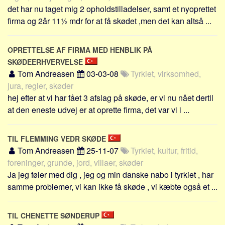
det har nu taget mig 2 opholdstilladelser, samt et nyoprettet
firma og 2år 11½ mdr for at få skødet ,men det kan altså ...
OPRETTELSE AF FIRMA MED HENBLIK PÅ
SKØDEERHVERVELSE
Tom Andreasen
03-03-08
Tyrkiet, virksomhed,
jura, regler, skøder
hej efter at vi har fået 3 afslag på skøde, er vi nu nået dertil
at den eneste udvej er at oprette firma, det var vi i ...
TIL FLEMMING VEDR SKØDE
Tom Andreasen
25-11-07
Tyrkiet, kultur, fritid,
foreninger, grunde, jord, villaer, skøder
Ja jeg føler med dig , jeg og min danske nabo i tyrkiet , har
samme problemer, vi kan ikke få skøde , vi kæbte også et ...
TIL CHENETTE SØNDERUP