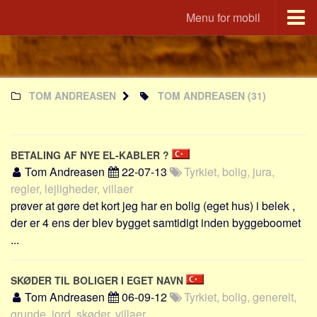
Menu for mobil
Portal
Udvandrerne.dk
TOM ANDREASEN
TOM ANDREASEN
(31)
Utvandrerne.no
Utvandrarna.se
Tyskland.dk
BETALING AF NYE EL-KABLER ?
England.dk
Tom Andreasen
22-07-13
Tyrkiet, bolig, jura,
Rusland.dk
regler, lejligheder, villaer
prøver at gøre det kort jeg har en bolig (eget hus) i belek ,
JLKM.dk
der er 4 ens der blev bygget samtidigt inden byggeboomet
Lande
...
Tyrkiet
Spanien
SKØDER TIL BOLIGER I EGET NAVN
Tom Andreasen
06-09-12
Tyrkiet, bolig, generelt,
Frankrig
grunde, jord, skøder, villaer