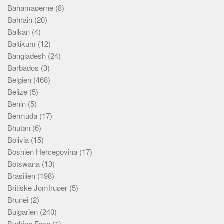
Social sikring og sundhed
Bahamaøerne
(8)
Transport
Bahrain
(20)
Balkan
(4)
Alle
Baltikum
(12)
Aspekter
Bangladesh
(24)
Barbados
(3)
Køb og salg
Belgien
(468)
Økonomi
Belize
(5)
Jura og regler
Benin
(5)
Bermuda
(17)
Skatter og afgifter
Bhutan
(6)
Statistik
Bolivia
(15)
Praktisk
Bosnien Hercegovina
(17)
Alle
Botswana
(13)
Brasilien
(198)
Meta
Britiske Jomfruøer
(5)
Dokumenttyper
Brunei
(2)
Bulgarien
(240)
Emner
Burkina Faso
(1)