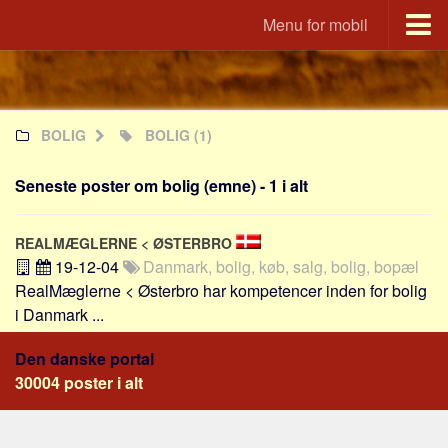
Menu for mobil
Portal
Udvandrerne.dk
BOLIG
BOLIG
(1)
Utvandrerne.no
Utvandrarna.se
Seneste poster om bolig (emne) - 1 i alt
Tyskland.dk
England.dk
REALMÆGLERNE < ØSTERBRO
Rusland.dk
19-12-04
Danmark, bolig, køb, salg, bolig, bopæl
RealMæglerne < Østerbro har kompetencer inden for bolig
JLKM.dk
i Danmark ...
Lande
Den danske portal
Tyrkiet
30004 poster i alt
Spanien
Frankrig