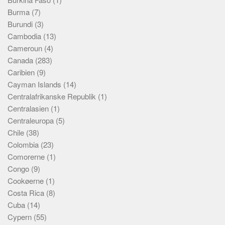
Skribenter
Burma
(7)
Personer
Burundi
(3)
Cambodia
(13)
Steder
Cameroun
(4)
Kilder
Canada
(283)
Om
Caribien
(9)
Cayman Islands
(14)
Webstedet
Centralafrikanske Republik
(1)
Forhistorien
Centralasien
(1)
Redigering
Centraleuropa
(5)
Chile
(38)
Tekstannoncer
Colombia
(23)
Bannere
Comorerne
(1)
Hjælp
Congo
(9)
Cookøerne
(1)
Costa Rica
(8)
Cuba
(14)
Cypern
(55)