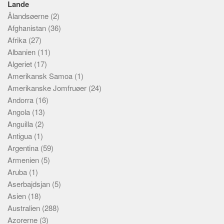
Lande
Sverige
Ålandsøerne
(2)
Norge
Afghanistan
(36)
Thailand
Afrika
(27)
Italien
Albanien
(11)
Algeriet
(17)
Grækenland
Amerikansk Samoa
(1)
USA
Amerikanske Jomfruøer
(24)
Alle
Andorra
(16)
Angola
(13)
Nøgleord
Anguilla
(2)
Bolig
Antigua
(1)
Argentina
(59)
Job
Armenien
(5)
Virksomhed
Aruba
(1)
Investering
Aserbajdsjan
(5)
Asien
Pension og opsparing
(18)
Australien
(288)
Forbrug
Azorerne
(3)